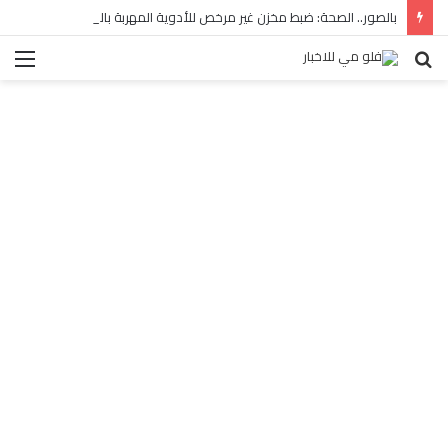
بالصور.. الصحة: ضبط مخزن غير مرخص للأدوية المهربة بالبساتين
بحث
الق
عن