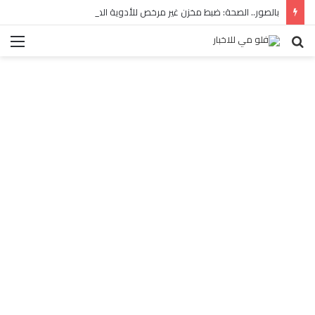
بالصور.. الصحة: ضبط مخزن غير مرخص للأدوية المهربة بالبساتين
بحث
الق
عن