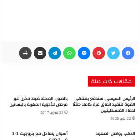
فيسبوك
تويتر
بينتيريست
ماسنجر
واتساب
تيلقرام
مشاركة عبر البريد
طباعة
مقالات ذات صلة
الرئيس السيسى: سندفع بمنتهى
بالصور.. الصحة: ضبط مخزن غير
القوة لتنفيذ اتفاق غزة كاملا حقنًا
مرخص للأدوية المهربة بالبساتين
لدماء الفلسطينيين
23 فبراير، 2017
22 يناير، 2025
الذهب يواصل الصعود
أسوان يتعادل مع بتروجيت 1-1
في الدوري