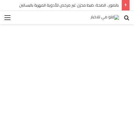
بالصور.. الصحة: ضبط مخزن غير مرخص للأدوية المهربة بالبساتين
بحث
الق
عن