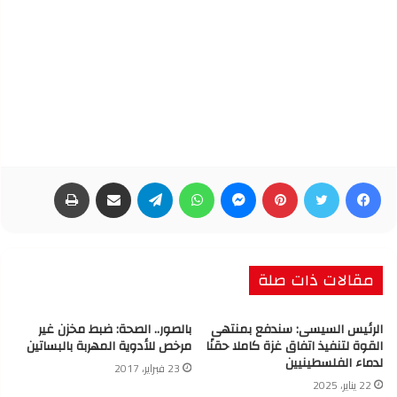
فيسبوك
تويتر
بينتيريست
ماسنجر
واتساب
تيلقرام
مشاركة عبر البريد
طباعة
مقالات ذات صلة
الرئيس السيسى: سندفع بمنتهى
بالصور.. الصحة: ضبط مخزن غير
القوة لتنفيذ اتفاق غزة كاملا حقنًا
مرخص للأدوية المهربة بالبساتين
لدماء الفلسطينيين
23 فبراير، 2017
22 يناير، 2025