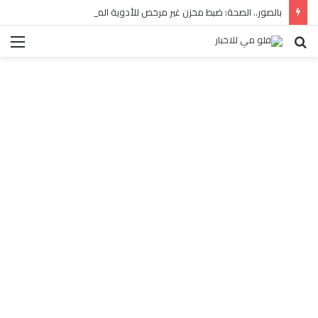
بالصور.. الصحة: ضبط مخزن غير مرخص للأدوية المهربة بالبساتين
بحث
الق
عن