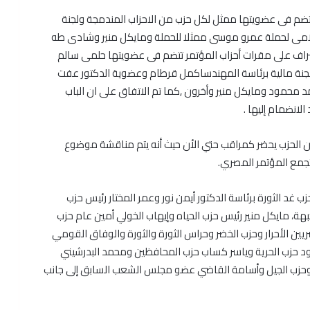
وتضم فى عضويتها ممثل لكل حزب من الاحزاب المندمجة ولجنة
امى لحملة عمرو موسى ممثلا للحملة ومايكل منير وشادى طه
شراف على مقرات أحزاب المؤتمر تتضم فى عضويتها حلمى سالم
جنة مالية برئاسة المهندساكمل قرطام وعضوية الدكتور عفت
د محمود ومايكل منير وأخرون ,كما تم الاتفاق على ان الباب
انضمام إليها .
ن الحزب يحضر كمراقب حتي الأن حيث أنه يتم مناقشة موضوع
 تجمع المؤتمر المصري.
 غد الثورة برئاسة الدكتور أيمن نور وعمر المختار رئيس حزب
هة، مايكل منير رئيس حزب الحياه وإيهاب الخولي أمين عام حزب
ين الأحرار وحزب الخضر وحراس الثورة والثورة والوفاق القومي
حزب الحرية وياسر كساب حزب المحافظين ومحمد البدرشيني
زب الجيل وأسامة القاضي عضو مجلس الشعب السابق إلى جانب