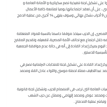
لى تشكيل لجنة تنفيذية تضم سكرتارية و الأمانة العامة و
، على أن تعقد اجتماعاتها يوميا لمتابعة كافة الأعمال
المرتبطة باندماج أحزاب جديدة للحزب الذي إندمج به إلي الأن 9 أحزاب بشكل نهائي وسوف ينتهي 14 أخري من عملية الدمج
ر المصرى، إن الحزب سيتخذ موقفا حاسما بالنسبة للمواد المتعلقة
ه خلال اجتماع مع تحالف الأمة المصرية، لتفعيله، وتقديم المقترح
اليوم بمركز إعداد القادة إلى أنه فى حالة عدم موافقة الجمعية
أسيسية للدستور .
ز إعداد القادة علي تشكيل لجنة للانتخابات البرلمانية تضم في
 ومحمد عبداللطيف ممثلا لحملة موسي واللواء عادل القلا ومحمد
ات العامة التى ترغب فى الانضمام للحزب، وتشكيل لجنة قانونية
رفعت ومحمد عوض ومحمد إلهامي وممثل عن حزب الشعب
وتباشر عملية الاندماج .