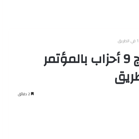
عمرو موسى: اندماج 9 أحزاب بالمؤتمر
2 دقائق