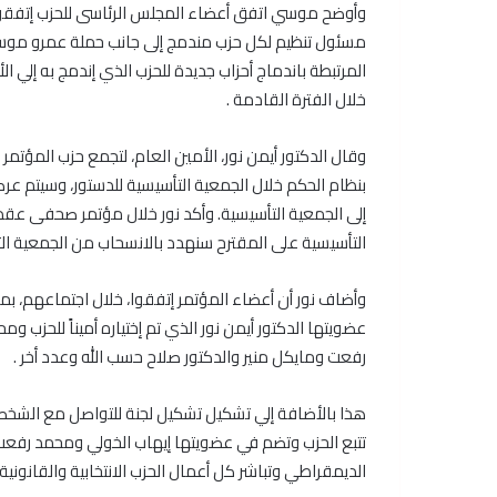
وأوضح موسي اتفق أعضاء المجلس الرئاسى للحزب إتفقوا ع
مسئول تنظيم لكل حزب مندمج إلى جانب حملة عمرو موسى 
خلال الفترة القادمة .
وقال الدكتور أيمن نور، الأمين العام، لتجمع حزب المؤتم
بنظام الحكم خلال الجمعية التأسيسية للدستور، وسيتم عرض
إلى الجمعية التأسيسية. وأكد نور خلال مؤتمر صحفى عقد 
التأسيسية على المقترح سنهدد بالانسحاب من الجمعية الت
وأضاف نور أن أعضاء المؤتمر إتفقوا، خلال اجتماعهم، بمرك
عضويتها الدكتور أيمن نور الذي تم إختياره أميناً للحزب
رفعت ومايكل منير والدكتور صلاح حسب الله وعدد أخر .
هذا بالأضافة إلي تشكيل تشكيل لجنة للتواصل مع الشخصي
تتبع الحزب وتضم في عضويتها إيهاب الخولي ومحمد 
الديمقراطي وتباشر كل أعمال الحزب الانتخابية والقانونية 