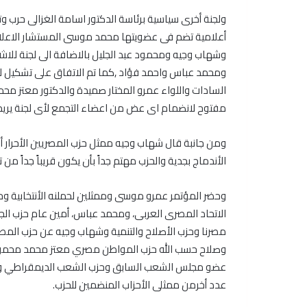
ولجنة أخرى سياسية برئاسة الدكتور اسامة الغزالى حرب 
أعلامية تضم فى عضويتها محمد موسى المستشار الاعل
وشهاب وجيه ومحمود عبد الجليل بالاضافة الى لجنة للا
ومحمد عباس واحمد فؤاد ,كما تم الاتفاق على تشكيل ل
السادات واللواء عمرو المختار صميدة والدكتور معتز محم
مفتوح لانضمام اى عض من اعضاء التجمع لأى لجنة يريد ال
ومن جانبة قال شهاب وجيه ممثل حزب المصريين الأحرار أ
الأندماج بجدية والحزب مهتم جداً بأن يكون قريباً جداً من
وحضر المؤتمر عمرو موسى وممثلين لحملنه الأنتخابية وحزب
الاتحاد المصرى العربى، ومحمد عباس، أمين عام حزب الجب
مصرنا وحزب الأصلاح والتنمية وشهاب وجيه عن حزب المصري
وصلاح حسب الله حزب المواطن مصري معتز محمد محمود 
عضو مجلس الشعب السابق وحزب الشعب الديمقراطي وح
عدد أخرمن ممثلى الأحزاب المنضمين للحزب.