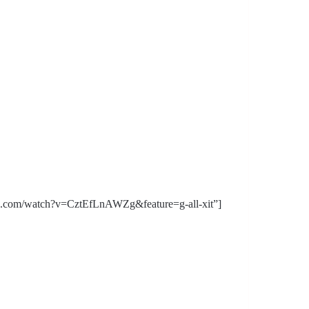
be.com/watch?v=CztEfLnAWZg&feature=g-all-xit”]