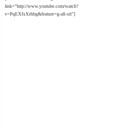
link=”http://www.youtube.com/watch?
v=PqEXfxXrhbg&feature=g-all-xit”]