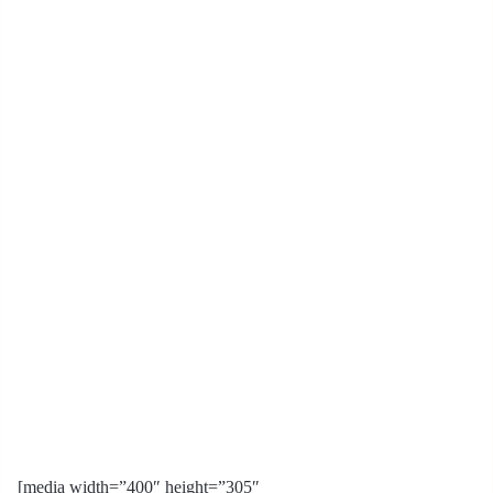
[media width=”400″ height=”305″