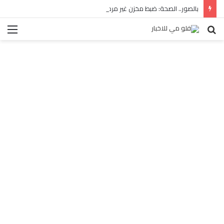
بالصور.. الصحة: ضبط مخزن غير مرخص للأدوية المهربة بالبساتين
بحث
الق
عن