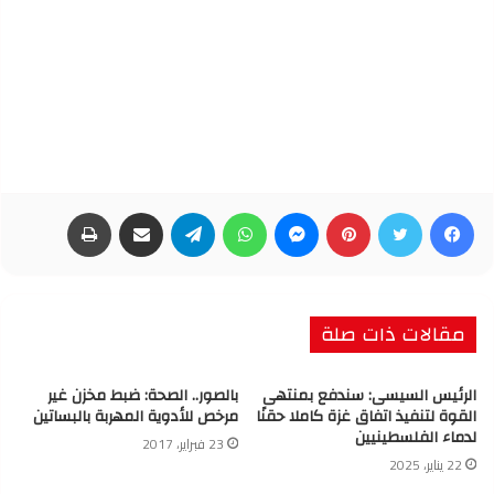
فيسبوك
تويتر
بينتيريست
ماسنجر
واتساب
تيلقرام
مشاركة عبر البريد
طباعة
مقالات ذات صلة
الرئيس السيسى: سندفع بمنتهى
بالصور.. الصحة: ضبط مخزن غير
القوة لتنفيذ اتفاق غزة كاملا حقنًا
مرخص للأدوية المهربة بالبساتين
لدماء الفلسطينيين
23 فبراير، 2017
22 يناير، 2025