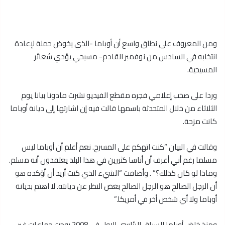
ومن المعروف على نطاق واسع أن أوباما -الذي يخوض حملة لإعادة
انتخابه في السادس من نوفمبر القادم- مسيحي يؤدي شعائر
المسيحية.
وردا على صخب إعلامي فجره مقطع الفيديو نشرت مادونا بيانا يوم
الثلاثاء من خلال المتحدثة باسمها قالت فيه إن اشارتها إلى ديانة أوباما
كانت مزحة.
وقالت في البيان “كنت اتهكم على المسرح. نعم أعلم أن أوباما ليس
مسلما رغم أني أعرف أن أناسا كثيرين في هذا البلد يعتقدون أنه مسلم.
وماذا لو كان كذلك؟” . وأضافت “الشيء الذي كنت أريد أن أؤكده هو
أن الرجل الصالح هو الرجل الصالح بغض النظر عن ديانته. لا اهتم بديانة
أوباما ولا أي شخص أخر في أمريكا.”
ومنذ خاض أوباما السباق الرئاسي الاول في 2008 روجت جماعات غير