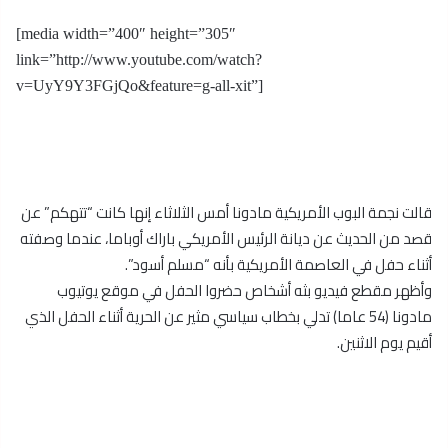
[media width=”400″ height=”305″
link=”http://www.youtube.com/watch?
v=UyY9Y3FGjQo&feature=g-all-xit”]
قالت نجمة البوب الأمريكية مادونا أمس الثلاثاء إنها كانت “تتهكم” عن
قصد من الحديث عن ديانة الرئيس الأمريكي باراك أوباما، عندما وصفته
أثناء حفل في العاصمة الأمريكية بأنه “مسلم أسود”.
وأظهر مقطع فيديو بثه أشخاص حضروا الحفل في موقع يوتيوب
مادونا (54 عاما) تدلي بخطاب سياسي مثير عن الحرية أثناء الحفل الذي
أقيم يوم الاثنين.