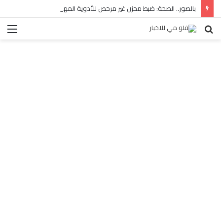
بالصور.. الصحة: ضبط مخزن غير مرخص للأدوية المهربة بالبساتين
بحث
الق
عن