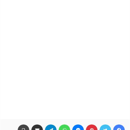
فيسبوك
تويتر
بينتيريست
ماسنجر
واتساب
تيلقرام
مشاركة عبر البريد
طباعة