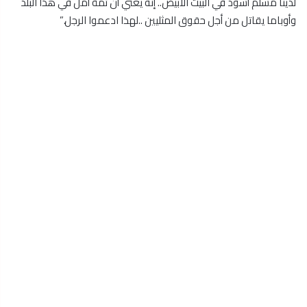
لدينا مسلم أسود في البيت الابيض.. إنه يعني أن ثمة أمل في هذا البلد
وأوباما يقاتل من أجل حقوق المثليين ..لهذا ادعموا الرجل.”