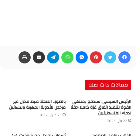
فيسبوك
تويتر
بينتيريست
ماسنجر
واتساب
تيلقرام
مشاركة عبر البريد
طباعة
مقالات ذات صلة
الرئيس السيسى: سندفع بمنتهى
بالصور.. الصحة: ضبط مخزن غير
القوة لتنفيذ اتفاق غزة كاملا حقنًا
مرخص للأدوية المهربة بالبساتين
لدماء الفلسطينيين
23 فبراير، 2017
22 يناير، 2025
الذهب يواصل الصعود
أسوان يتعادل مع بتروجيت 1-1