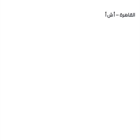
القاهرة – أ ش أ