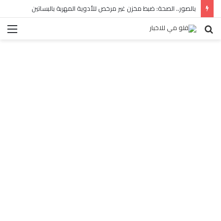
بالصور.. الصحة: ضبط مخزن غير مرخص للأدوية المهربة بالبساتين
بحث
الق
عن