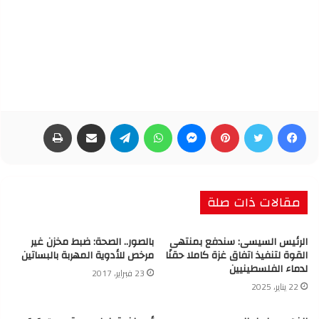
فيسبوك
تويتر
بينتيريست
ماسنجر
واتساب
تيلقرام
مشاركة عبر البريد
طباعة
مقالات ذات صلة
الرئيس السيسى: سندفع بمنتهى
بالصور.. الصحة: ضبط مخزن غير
القوة لتنفيذ اتفاق غزة كاملا حقنًا
مرخص للأدوية المهربة بالبساتين
لدماء الفلسطينيين
23 فبراير، 2017
22 يناير، 2025