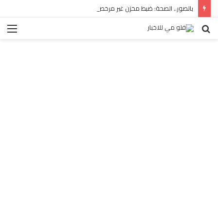
بالصور.. الصحة: ضبط مخزن غير مرخص للأدوية المهربة بالبساتين
بحث
الق
عن