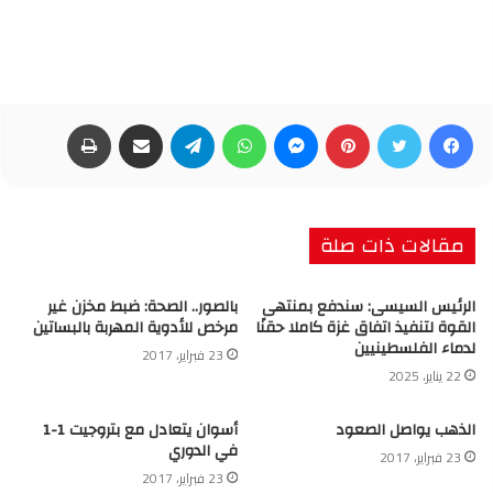
فيسبوك
تويتر
بينتيريست
ماسنجر
واتساب
تيلقرام
مشاركة عبر البريد
طباعة
مقالات ذات صلة
الرئيس السيسى: سندفع بمنتهى
بالصور.. الصحة: ضبط مخزن غير
القوة لتنفيذ اتفاق غزة كاملا حقنًا
مرخص للأدوية المهربة بالبساتين
لدماء الفلسطينيين
23 فبراير، 2017
22 يناير، 2025
الذهب يواصل الصعود
أسوان يتعادل مع بتروجيت 1-1
في الدوري
23 فبراير، 2017
23 فبراير، 2017