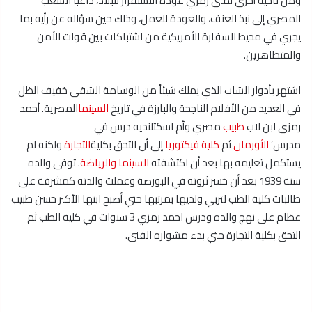
ومن ناحية أخرى تمنّى رمزي عودة الاستقرار للبلاد، داعيًا الشعب
المصري إلى نبذ العنف، والعودة للعمل، وذلك حين سؤاله عن رأيه بما
يجري في محيط السفارة الأمريكية من اشتباكات بين قوات الأمن
والمتظاهرين.
اشتهر بأدوار الشاب الذي يملك شيئاً من الوسامة الشقى خفيف الظل
في العديد من الأفلام الناجحة والبارزة في تاريخ
السينما
المصرية. أحمد
رمزى ابن لاب
طبيب
مصري وأم اسكتلنديه درس في
مدرس’
الأورمان
ثم
كلية فيكتوريا
إلى أن التحق بكلية
التجارة
ولكنه لم
يستكمل تعليمه بها بعد أن اكتشفته
السينما
والرياضة
. توفى والده
سنة 1939 بعد أن خسر ثروته في البورصة وعملت والدته كمشرفة على
طالبات كلية الطب لتربي ولديها بمرتبها حتي أصبح ابنها الأكبر حسن طبيب
عظام على نهج والده ودرس احمد رمزي 3 سنوات في كلية الطب ثم
التحق بكلية التجارة حتي بدء مشواره الفنى.