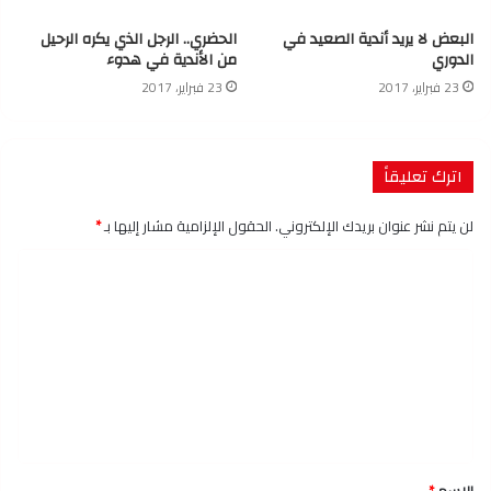
البعض لا يريد أندية الصعيد في
الحضري.. الرجل الذي يكره الرحيل
الدوري
من الأندية في هدوء
23 فبراير، 2017
23 فبراير، 2017
اترك تعليقاً
لن يتم نشر عنوان بريدك الإلكتروني.
الحقول الإلزامية مشار إليها بـ
*
ا
ل
ت
ع
ل
ي
ق