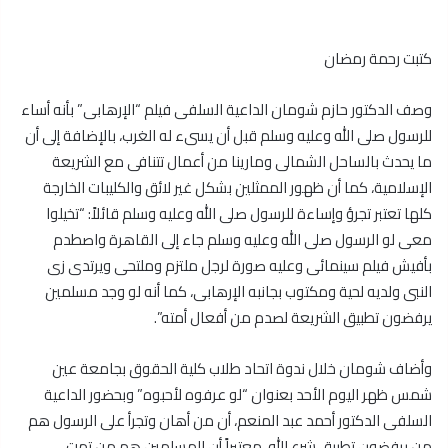
كتبت رحمة رمضان
وصف الدكتور حازم شومان الداعية السلفى فيلم “الإرهابى” بأنه أساء
للرسول صلى الله وعليه وسلم قبل أن يسىء له الغرب، بالإضافة إلى أن
ما يحدث بالساحل الشمالى ومارينا من أعمال تتنافى مع الشريعة
الإسلامية، كما أن ظهور الممثلين بشكل غير لائق والكليبات الخارجة
كلها تعتبر تجرؤ وإساءة للرسول صلى الله وعليه وسلم قائلاً: “تخيلوا
معى لو الرسول صلى الله وعليه وسلم جاء إلى القاهرة واصطدم
بأفيش فيلم سينمائى وعليه صورة لرجل ملتزم وملتحى ويرتدى زى
النبى ولديه لحية ومكتوب بجانبه الإرهابى، كما أنه لو وجد مسلمين
يرفضون تطبيق الشريعة لصدم من أفعال أمته”.
وأضاف شومان خلال ندوة اتحاد طلاب كلية الحقوق بجامعة عين
شمس ظهر اليوم الأحد بعنوان “لو عرفوه لأحبوه” وبحضور الداعية
السلفى الدكتور أحمد عبد المنعم، أن من أهان وتجرأ على الرسول هم
من يرفضون تطبيق شرع الله، معتبراً أن المسلمين هم من تمت