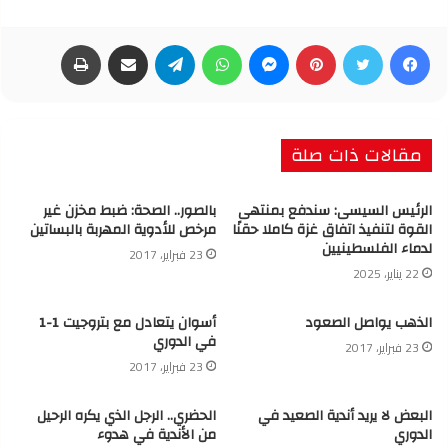
فيسبوك
تويتر
بينتيريست
ماسنجر
واتساب
تيلقرام
مشاركة عبر البريد
طباعة
مقالات ذات صلة
الرئيس السيسى: سندفع بمنتهى
بالصور.. الصحة: ضبط مخزن غير
القوة لتنفيذ اتفاق غزة كاملا حقنًا
مرخص للأدوية المهربة بالبساتين
لدماء الفلسطينيين
23 فبراير، 2017
22 يناير، 2025
الذهب يواصل الصعود
أسوان يتعادل مع بتروجيت 1-1
في الدوري
23 فبراير، 2017
23 فبراير، 2017
البعض لا يريد أندية الصعيد في
الحضري.. الرجل الذي يكره الرحيل
الدوري
من الأندية في هدوء