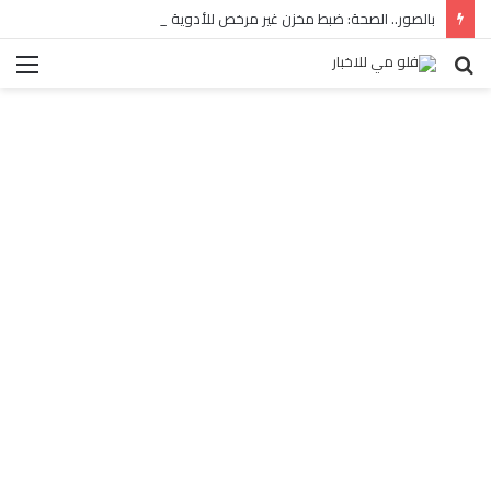
بالصور.. الصحة: ضبط مخزن غير مرخص للأدوية المهربة بالبساتين
بحث
الق
عن