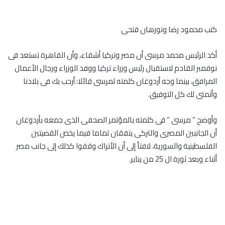
كتب محمود رضا ونورهان فتحى
أكد الرئيس محمد مرسى أن مصر وتركيا أشقاء، وأن القاهرة تستعد فى
نوفمبر القادم لاستقبال رئيس وزراء تركيا ووفد الوزراء ورجال الأعمال
المرافق، بينما وجه أردوغان كلمته لمرسى قائلا: أرحب بك فى بلادنا
وأتمنى لك كل التوفيق.
وأوضح ” مرسى ” فى كلمته بالمؤتمر الصحفى الذى جمعه بأردوغان
أن الجانبين المصرى والتركى يتفقان تماما فيما يخص القضيتين
الفلسطينية والسورية، لافتاً إلى أن الأتراك وقفوا كذلك إلى جانب مصر
أثناء وبعد ثورة ال 25 من يناير.