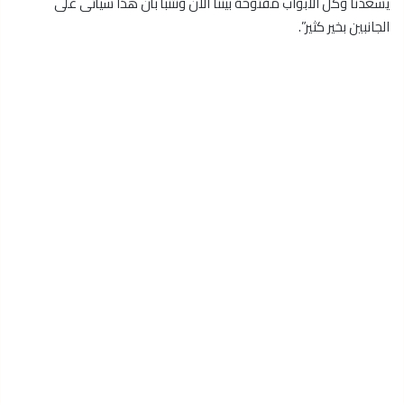
يسعدنا وكل الأبواب مفتوحة بيننا الآن ونتنبأ بأن هذا سيأتى على
الجانبين بخير كثير”.