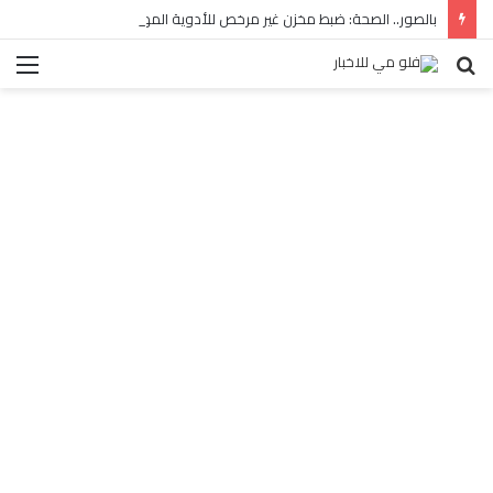
بالصور.. الصحة: ضبط مخزن غير مرخص للأدوية المهربة بالبساتين
بحث
الق
عن