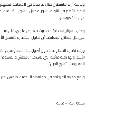
وتباينت آراء الناشطين حيال ما حدث في القرداحة، فمنهم 
التطور الأهم ف
على حد تعبيرهم.
وكتب السيناريست فؤاد حميرة، معارض علوي، على فيسبوك 
على كل فصائل المعارضة أن تحاول استثماره بالشكل الأمثل.
ورغم تضارب المعلومات حول أصول بيت الأسد ومدى انتمائهم 
الأسد، وبها بقية عائلته التي توصف “بالبطش والقسوة”
المعروف بـ “شيخ الجبل”.
وتقع مدينة القرداحة في محافظة اللاذقية، خامس أكبر ا
سكاي نيوز – عربية