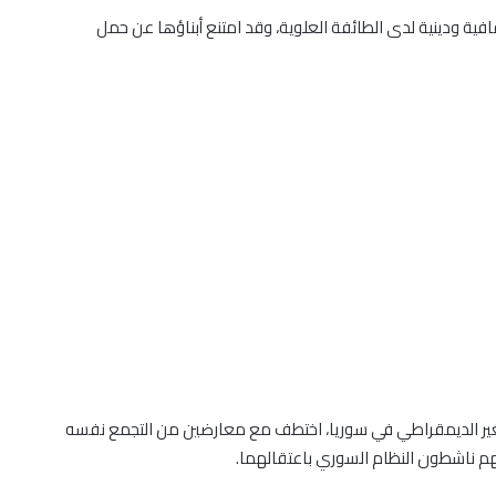
 ثقافية ودينية لدى الطائفة العلوية، وقد امتنع أبناؤها عن حمل
 للتغير الديمقراطي في سوريا، اختطف مع معارضين من التجمع نفسه
م ناشطون النظام السوري باعتقالهما.