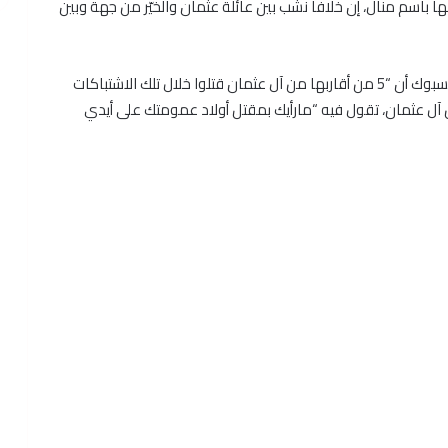
باسم منال، إن خلافا نشب بين عائلة عثمان والخيّر من جهة وبين
من جانبها، ذكرت الناشطة سمر يزبك في صفحتها على فيسبوك أن “5 من أقاربها من آل عثمان قتلوا خلال تلك الاشتباكات
آل عثمان، تقول فيه “مارأيك بمقتل أولاد عمومتك على أيدي