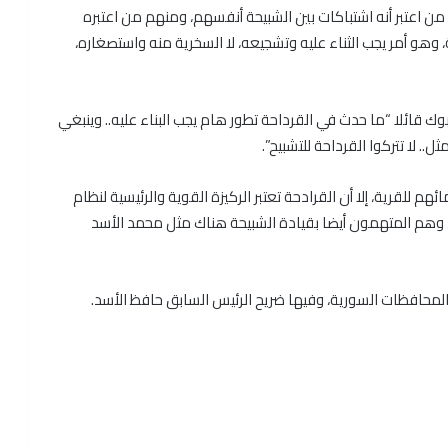
من اعتبر أنه اشتباكات بين الشبيحة أنفسهم، ومنهم من اعتبره
ي الثورة السورية خلال الأشهر الـ6 الماضية، وهو أمر يجب الثناء عليه وتشجيعه، لا السخرية منه واستصغاره،
قائلا “ما حدث في القرداحة تطور هام يجب البناء عليه.. وينبغي
. لا تتركوا القرداحة للتشبيح”.
للقرية، إلا أن القرادحة تعتبر الركيزة القوية والرئيسية لنظام
، وهم المتهمون أيضا بقيادة الشبيحة هناك مثل محمد الأسد
لمحافظات السورية، وفيها ضريح الرئيس السابق حافظ الأسد.