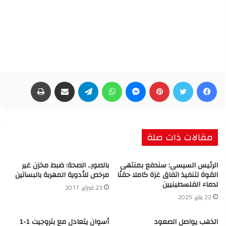
فيسبوك
تويتر
بينتيريست
ماسنجر
واتساب
تيلقرام
مشاركة عبر البريد
طباعة
مقالات ذات صلة
الرئيس السيسى: سندفع بمنتهى
بالصور.. الصحة: ضبط مخزن غير
القوة لتنفيذ اتفاق غزة كاملا حقنًا
مرخص للأدوية المهربة بالبساتين
لدماء الفلسطينيين
23 فبراير، 2017
22 يناير، 2025
الذهب يواصل الصعود
أسوان يتعادل مع بتروجيت 1-1