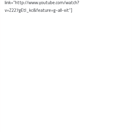
link=”http://www.youtube.com/watch?
v=Z227gEtI_kc&feature=g-all-xit”]