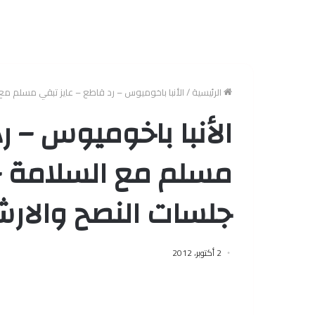
الرئيسية
/
الأنبا باخوميوس – رد قاطع – عايز تبقي مسلم مع
الأنبا باخوميوس – ر
مسلم مع السلامة –
جلسات النصح والارش
2 أكتوبر، 2012