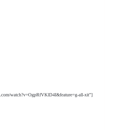
e.com/watch?v=OgpRfVKlD4I&feature=g-all-xit”]