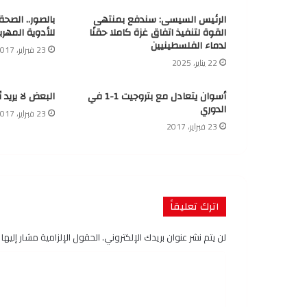
الرئيس السيسى: سندفع بمنتهى
بالصور.. الصح
القوة لتنفيذ اتفاق غزة كاملا حقنًا
للأدوية المهرب
لدماء الفلسطينيين
23 فبراير، 2017
22 يناير، 2025
أسوان يتعادل مع بتروجيت 1-1 في
البعض لا يريد 
الدوري
23 فبراير، 2017
23 فبراير، 2017
اترك تعليقاً
لن يتم نشر عنوان بريدك الإلكتروني.
الحقول الإلزامية مشار إليها ب
ا
ل
ت