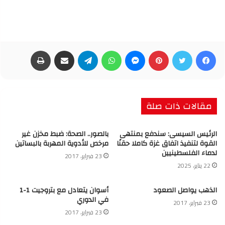
فيسبوك
تويتر
بينتيريست
ماسنجر
واتساب
تيلقرام
مشاركة عبر البريد
طباعة
مقالات ذات صلة
الرئيس السيسى: سندفع بمنتهى
بالصور.. الصحة: ضبط مخزن غير
القوة لتنفيذ اتفاق غزة كاملا حقنًا
مرخص للأدوية المهربة بالبساتين
لدماء الفلسطينيين
23 فبراير، 2017
22 يناير، 2025
الذهب يواصل الصعود
أسوان يتعادل مع بتروجيت 1-1
في الدوري
23 فبراير، 2017
23 فبراير، 2017