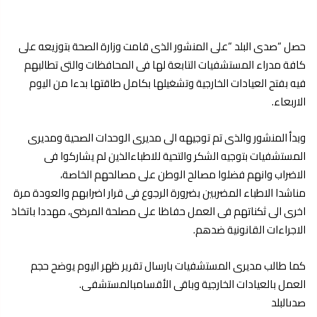
حصل “
صدى البلد
“على المنشور الذى قامت وزارة
الصحة
بتوزيعه على
كافة مدراء المستشفيات التابعة لها فى المحافظات والتى تطالبهم
فيه
بفتح
العيادات الخارجية وتشغيلها بكامل طاقتها بدءا من اليوم
الاربعاء.
وبدأ المنشور والذى تم توجيهه الى مديرى الوحدات الصحية ومديرى
المستشفيات بتوجيه الشكر والتحية
للاطباء
الذين لم يشاركوا فى
الاضراب وانهم فضلوا مصالح الوطن على مصالحهم الخاصة،
مناشدا
الاطباء
المضربين بضرورة الرجوع فى قرار اضرابهم والعودة مرة
اخرى الى ثكناتهم فى العمل حفاظا على مصلحة المرضى، مهددا باتخاذ
الاجراءات القانونية ضدهم.
كما طالب مديرى المستشفيات بارسال
تقرير
ظهر اليوم يوضح حجم
العمل بالعيادات الخارجية وباقى الأقسام
بالمستشفى
.
صدىالبلد