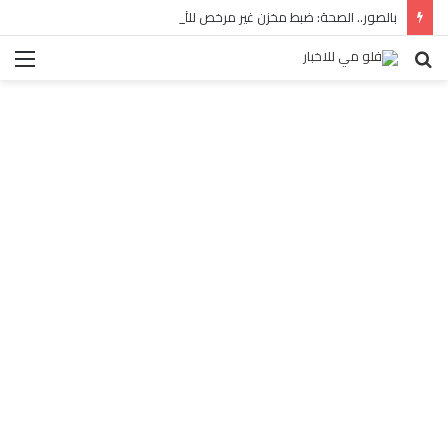
بالصور.. الصحة: ضبط مخزن غير مرخص للأدوية المهربة بالبساتين
بحث
الق
عن