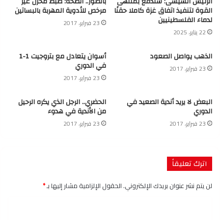
الرئيس السيسى: سندفع بمنتهى
بالصور.. الصحة: ضبط مخزن غير
القوة لتنفيذ اتفاق غزة كاملا حقنًا
مرخص للأدوية المهربة بالبساتين
لدماء الفلسطينيين
23 فبراير، 2017
22 يناير، 2025
الذهب يواصل الصعود
أسوان يتعادل مع بتروجيت 1-1
في الدوري
23 فبراير، 2017
23 فبراير، 2017
البعض لا يريد أندية الصعيد في
الحضري.. الرجل الذي يكره الرحيل
الدوري
من الأندية في هدوء
23 فبراير، 2017
23 فبراير، 2017
اترك تعليقاً
لن يتم نشر عنوان بريدك الإلكتروني.
الحقول الإلزامية مشار إليها بـ
*
ا
ل