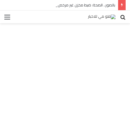
بالصور.. الصحة: ضبط مخزن غير مرخص للأدوية المهربة بالبساتين
بحث
الق
عن