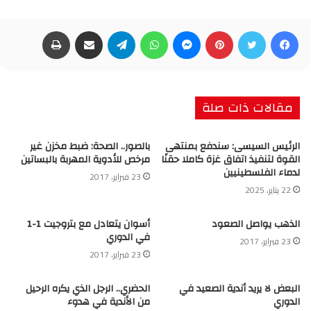
فيسبوك
تويتر
بينتيريست
ماسنجر
واتساب
تيلقرام
مشاركة عبر البريد
طباعة
مقالات ذات صلة
الرئيس السيسى: سندفع بمنتهى
بالصور.. الصحة: ضبط مخزن غير
القوة لتنفيذ اتفاق غزة كاملا حقنًا
مرخص للأدوية المهربة بالبساتين
لدماء الفلسطينيين
23 فبراير، 2017
22 يناير، 2025
الذهب يواصل الصعود
أسوان يتعادل مع بتروجيت 1-1
في الدوري
23 فبراير، 2017
23 فبراير، 2017
البعض لا يريد أندية الصعيد في
الحضري.. الرجل الذي يكره الرحيل
الدوري
من الأندية في هدوء