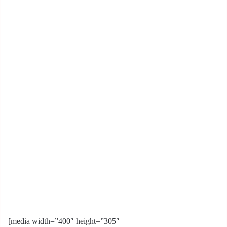
[media width=”400″ height=”305″