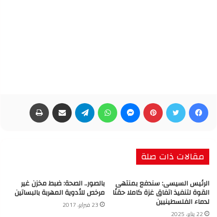
فيسبوك
تويتر
بينتيريست
ماسنجر
واتساب
تيلقرام
مشاركة عبر البريد
طباعة
مقالات ذات صلة
الرئيس السيسى: سندفع بمنتهى
بالصور.. الصحة: ضبط مخزن غير
القوة لتنفيذ اتفاق غزة كاملا حقنًا
مرخص للأدوية المهربة بالبساتين
لدماء الفلسطينيين
23 فبراير، 2017
22 يناير، 2025