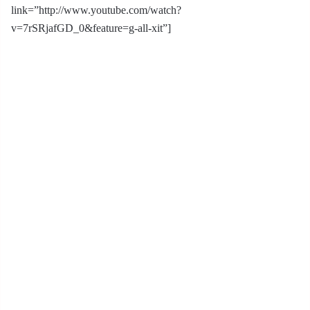
link=”http://www.youtube.com/watch?
v=7rSRjafGD_0&feature=g-all-xit”]