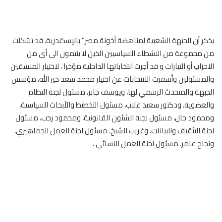
يذكر أن الجبهة الشعبية لمناهضة أخونة مصر” بالإسكندرية، قد تشكلت
من مجموعة من النشطاء السياسيين الذين لا ينتمون الى أى من
الاحزاب أو التيارات و قد أجرت انتخاباتها الداخلية مؤخرا ، لاختيار المنسقين
والمسئولين وأسفرت الانتخابات عن اختيار محمد سعد خير الله، مؤسس
الجبهة والمتحدث الرسمي لها، ويوسف جابر، مسئول لجنة النظام
والعضوية، ودكتور سعيد غلاب، مسئول التخطيط والأبحاث السياسية،
ومحمود حال، مسئول لجنة الشئون القانونية، ومحمود رجب، مسئول
لجنة التثقيف والبيانات، وغريب الشيخ، مسئول لجنة العمل الجماهيري،
ونجاح عامر، مسئول لجنة العمل النسائي .