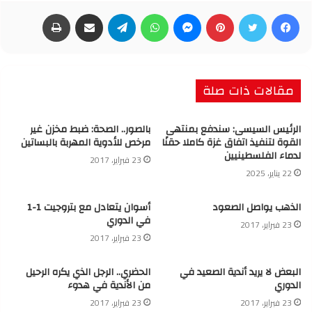
فيسبوك
تويتر
بينتيريست
ماسنجر
واتساب
تيلقرام
مشاركة عبر البريد
طباعة
مقالات ذات صلة
الرئيس السيسى: سندفع بمنتهى
بالصور.. الصحة: ضبط مخزن غير
القوة لتنفيذ اتفاق غزة كاملا حقنًا
مرخص للأدوية المهربة بالبساتين
لدماء الفلسطينيين
23 فبراير، 2017
22 يناير، 2025
الذهب يواصل الصعود
أسوان يتعادل مع بتروجيت 1-1
في الدوري
23 فبراير، 2017
23 فبراير، 2017
البعض لا يريد أندية الصعيد في
الحضري.. الرجل الذي يكره الرحيل
الدوري
من الأندية في هدوء
23 فبراير، 2017
23 فبراير، 2017