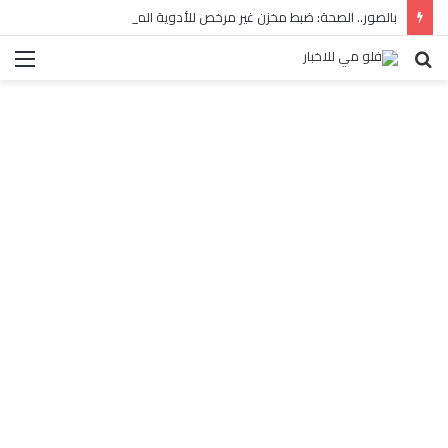
بالصور.. الصحة: ضبط مخزن غير مرخص للأدوية المهربة بالبساتين
بحث
الق
عن