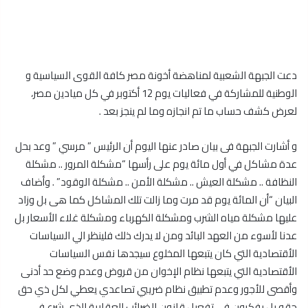
دعت الجبهة الشعبية لمناهضة أخونة مصر كافة القوى السياسية و
الوطنية للمشاركة في فعاليات يوم 12 أكتوبر في كل ميادين مصر،
لعرض كشف حساب ما تم انجازه وما لم ينجز بعد .
و أشارت الجبهة فى بيان صادر عنها اليوم أن الرئيس ” مرسي ” وعد بحل
عدة مشاكل في أول مائة يوم على رأسها “مشكلة المرور .. مشكلة
النظافة .. مشكلة العيش .. مشكلة الأمن .. مشكلة الوقود” . وأضاف
البيان “أن المائة يوم قد مرت وما زالت تلك المشاكل كما هى بل وزاد
عليها مشكلة مياه الشرب ومشكلة الكهرباء ومشكلة غلاء الأسعار بل
عدنا لأسوء من العهد البائد ومن لا يدرك ذلك فلينظر الي السياسات
الأقتصادية التي كان يتبعها المخلوع سيجدها نفس السياسات
الأقتصادية التي يتبعها نظام الإخوان من قروض وعدم وضع حد أدنى
وأقصى للأجور وعدم تطبيق نظام ضريبي تصاعدي يعطي لكل ذي حق
حقه بل يفكرون في تفعيل قانون الضرائب العقارية الذي شرع في