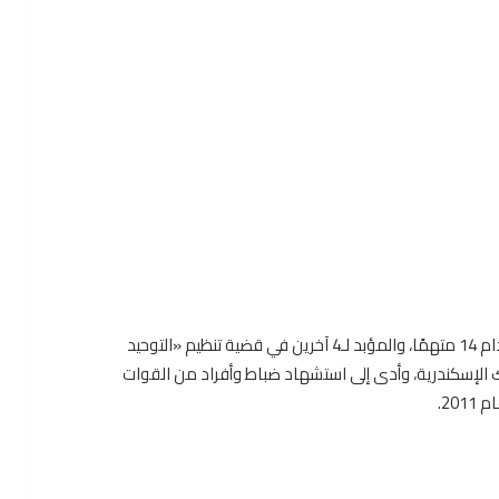
كانت محكمة جنايات أمن الدولة العليا طوارئ، قضت بإعدام 14 متهمًا، والمؤبد لـ4 آخرين في قضية تنظيم «التوحيد
الإسكندرية، وأدى إلى استشهاد ضباط وأفراد من القوات
20.