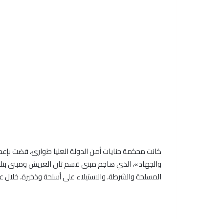
والجهاد»، الذي هاجم مبنى قسم ثان العريش ومبنى بنك 
المسلحة والشرطة، والاستيلاء على أسلحة وذخيرة، خلال عام 11