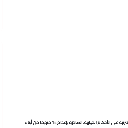
أعلن الرئيس محمد مرسي، وقف أوامر الضبط والإحضار المترتبة على الأحكام الغيابية، الصادرة بإعدام 14 متهمًا من أبناء