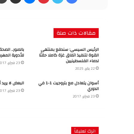
مقالات ذات صلة
الرئيس السيسى: سندفع بمنتهى
بالصور.. الصح
القوة لتنفيذ اتفاق غزة كاملا حقنًا
للأدوية المهرب
لدماء الفلسطينيين
23 فبراير، 2017
22 يناير، 2025
أسوان يتعادل مع بتروجيت 1-1 في
البعض لا يريد 
الدوري
23 فبراير، 2017
23 فبراير، 2017
اترك تعليقاً