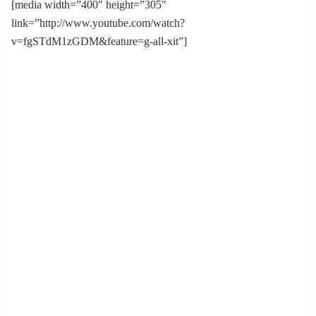
[media width=”400″ height=”305″
link=”http://www.youtube.com/watch?
v=fgSTdM1zGDM&feature=g-all-xit”]