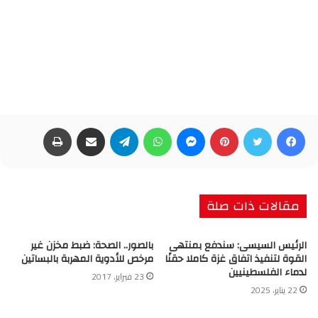
فيسبوك
تويتر
بينتيريست
ماسنجر
واتساب
تيلقرام
مشاركة عبر البريد
طباعة
مقالات ذات صلة
الرئيس السيسى: سندفع بمنتهى
بالصور.. الصحة: ضبط مخزن غير
القوة لتنفيذ اتفاق غزة كاملا حقنًا
مرخص للأدوية المهربة بالبساتين
لدماء الفلسطينيين
23 فبراير، 2017
22 يناير، 2025