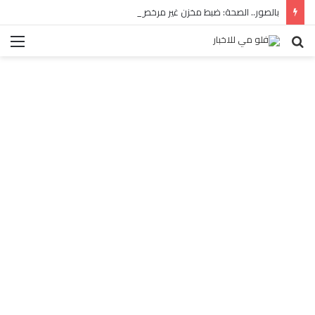
بالصور.. الصحة: ضبط مخزن غير مرخص للأدوية المهربة بالبساتين
بحث
الق
عن