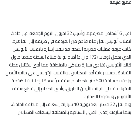
عمرو غنيمة
لقى 6 أشخاص مصرعهم، وأصيب 32 آخرون، اليوم الجمعة، فى حادث
انقلاب أتوبيس نقل عام قادم من الغردقة فى طريقه إلى القاهرة.
كانت غرفة عمليات مديرية الصحة، قد تلقت إشارة بانقلاب الأتوبيس
الذي يحمل لوحات (172 ج ن د) أمام بوابة ميناء السخنة عندما حاول
قائد الأتوبيس تفادى سيارة ملاكى بالمنطقة مما أدى لاختلال عجلة
القيادة ـ حسب رواية أحد المصابين ـ وانقلاب الإتوبيس على جانبه الأيمن
وزحفه مسافة 500 متر واصطدام سقفه بأعمدة الإعلانات الضخمة
المتواجدة على الجانب الأيمن للطريق، وأدى الصدام إلى قطع سقف
الأتوبيس وسقوط الضحايا.
وتم نقل 32 مصابا بعد توجيه 10 سيارات إسعاف إلى منطقة الحادث،
بينما سارعت إحدى القرى السياحية بالمنطقة لإسعاف المصابين.