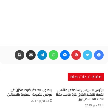
فيسبوك
تويتر
بينتيريست
ماسنجر
واتساب
تيلقرام
مشاركة عبر البريد
طباعة
مقالات ذات صلة
الرئيس السيسى: سندفع بمنتهى
بالصور.. الصحة: ضبط مخزن غير
القوة لتنفيذ اتفاق غزة كاملا حقنًا
مرخص للأدوية المهربة بالبساتين
لدماء الفلسطينيين
23 فبراير، 2017
22 يناير، 2025