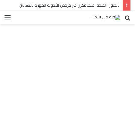
بالصور.. الصحة: ضبط مخزن غير مرخص للأدوية المهربة بالبساتين
بحث
الق
عن