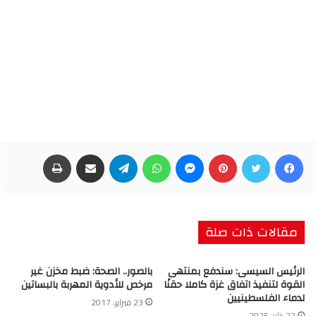
فيسبوك
تويتر
بينتيريست
ماسنجر
واتساب
تيلقرام
مشاركة عبر البريد
طباعة
مقالات ذات صلة
الرئيس السيسى: سندفع بمنتهى
بالصور.. الصحة: ضبط مخزن غير
القوة لتنفيذ اتفاق غزة كاملا حقنًا
مرخص للأدوية المهربة بالبساتين
لدماء الفلسطينيين
23 فبراير، 2017
22 يناير، 2025