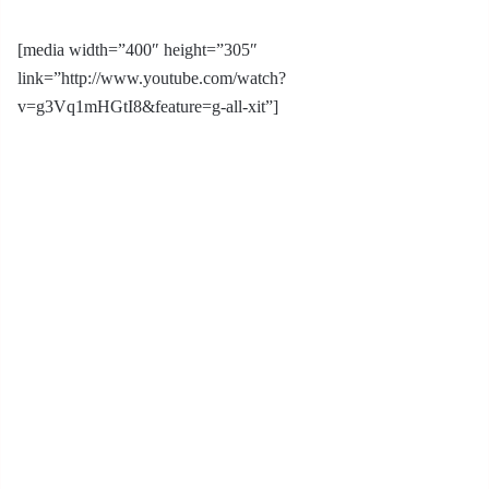
[media width=”400″ height=”305″
link=”http://www.youtube.com/watch?
v=g3Vq1mHGtI8&feature=g-all-xit”]