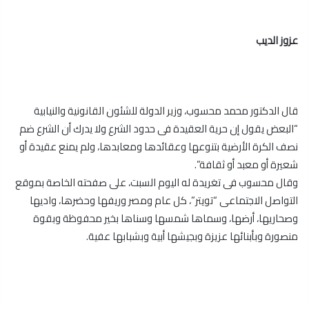
عزوز الديب
قال الدكتور محمد محسوب، وزير الدولة للشئون القانونية والنيابية
“البعض يقول إن حرية العقيدة فى حدود الشرع ولا يدرك أن الشرع ضم
نصف الكرة الأرضية بتنوعها وعقائدها ومعابدها، ولم يمنع عقيدة أو
شعيرة أو معبد أو ثقافة”.
وقال محسوب فى تغريدة له اليوم السبت، على صفحته الخاصة بموقع
التواصل الاجتماعى “تويتر”، كل عام ومصر وريفها وحضرها، واديها
وصحاريها، أرضها، وسماها شمسها وسناها بخير محفوظة وبقوة
منصورة وبأبنائها عزيزة وبجيشها أبية وبشبابها عفية.