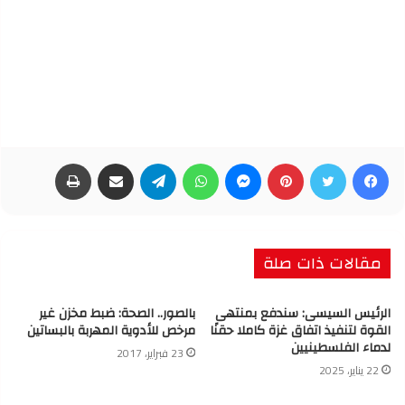
فيسبوك
تويتر
بينتيريست
ماسنجر
واتساب
تيلقرام
مشاركة عبر البريد
طباعة
مقالات ذات صلة
الرئيس السيسى: سندفع بمنتهى
بالصور.. الصحة: ضبط مخزن غير
القوة لتنفيذ اتفاق غزة كاملا حقنًا
مرخص للأدوية المهربة بالبساتين
لدماء الفلسطينيين
23 فبراير، 2017
22 يناير، 2025