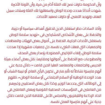
وأن الحكومة حاولت نصح تلك الفئة أكثر من مرة، وأن الآونة الأخيرة
،شهدت أحداثا هددت وحدة الوطن واستغلتها تلك الفئة وسلكت سبيل
العنف وتهديد الآمنين، أو حاولت تصعيد الأحداث.
وأكد السادات حظر استغلال الدين لتحقيق أهداف سياسية أو حزبية،
والتحفظ على بعض الأشخاص المشاركين في «تهديد سلامة الوطن
باستغلال الأحداث الجارية، التحفظ على أموال بعض الهيئات والمنظمات
والجمعيات التي فعلت الشيء نفسه، حل جمعيات مشهرة إذا هددت
سلامة الوطن، إلغاء التراخيص الممنوحة بإصدار بعض الصحف
والمطبوعات مع التحفظ على أموالها ومقارها، نقل بعض أعضاء هيئة
التدريس والجامعات والمعاهد العليا الذين قامت « دلائل جدية علي
أنهم مارسوا نشاطاً له تأثير ضار في تكوين الرأي العام، أو تربية الشباب أو
هدد الوحدة الوطنية أو السلام الاجتماعي أو سلامة الوطن»، نقلهم
إلي الوظائف التي يحددها الوزير، وكذا نقل بعض الصحفيين وغيرهم
من العاملين في المؤسسات الصحفية القومية وبعض العاملين في
اتحاد الإذاعة والتليفزيون والمجلس الأعلى للثقافة الذين قامت دلائل
جدية علي أنهم مارسوا العمل نفسه.