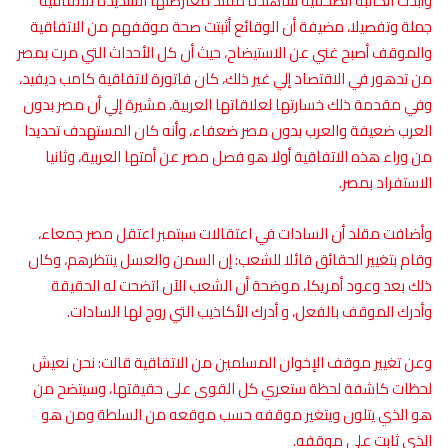
وأبدت الكاتبة الصحفية شاهندة مقلد معارضتها الشديدة للاتفاقية
جملة وتفصيلا، مضيفة أن الوقائع أثبتت صحة موقفهم من الاتفاقية
والموقف أصبح غني عن الاستيضاح، حيث أن كل الأحداث التي مرت بمصر
من تدهور في الاقتصاد إلي غير ذلك، كان فاتورة لاتفاقية كامب ديفيد،
وفي مقدمة ذلك خسارتها لعلاقاتها العربية، مشيرة إلي أن مصر بدون
العرب ضعيفة والعرب بدون مصر ضعفاء، وأنه كان المستهدف تحديدا
من وراء هذه الاتفاقية أولا هو فصل مصر عن أمتها العربية، وثانيا
الاستفراد بمصر.
وأضافت مقلد أن السادات في اعتقالات سبتمبر اعتقل مصر جمعاء،
وقام بتغيير الحقائق قائلا للشعب: إن السمن والعسل ينتظرهم، وكان
ذلك بعد وعود أمريكا، موضحة أن الشعب الآن اتضحت له الحقيقة
وأدرك الموقف بالفعل، و أدرك الأكاذيب التي روج لها السادات.
وعن تغيير موقف الإخوان المسلمين من الاتفاقية قالت: نحن نعيش
لحظات كاشفة لحظة ستعري كل القوى على حقيقتها، وسيتضح من
هو الذي يتلون ويتغير موقفه حسب موقعه من السلطة ومن هو
الذي ثابت على موقفه.