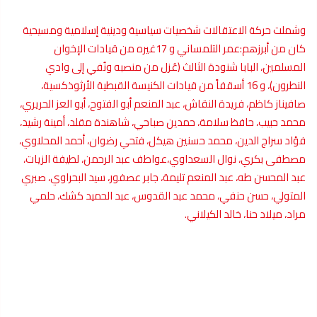
وشملت حركة الاعتقالات شخصيات سياسية ودينية إسلامية ومسيحية
كان من أبرزهم:عمر التلمساني و 17غيره من قيادات الإخوان
المسلمين، البابا شنودة الثالث (عُزل من منصبه ونُفي إلى وادي
النطرون)، و 16 أسقفاً من قيادات الكنيسة القبطية الأرثوذكسية،
صافيناز كاظم، فريدة النقاش، عبد المنعم أبو الفتوح، أبو العز الحريري،
محمد حبيب، حافظ سلامة، حمدين صباحي، شاهندة مقلد، أمينة رشيد،
فؤاد سراج الدين، محمد حسنين هيكل، فتحي رضوان، أحمد المحلاوي،
مصطفى بكري، نوال السعداوي،عواطف عبد الرحمن، لطيفة الزيات،
عبد المحسن طه، عبد المنعم تليمة، جابر عصفور، سيد البحراوي، صبري
المتولي، حسن حنفي، محمد عبد القدوس، عبد الحميد كشك، حلمي
مراد، ميلاد حنا، خالد الكيلاني.