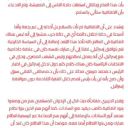
يأت هذا العام وبالتالي استغلت حاجة الناس إلى المعيشة، وتم الادعاء
بأن الاتفاقية ستأتي بالسلام.
وشدد على أن الاتفاقية لم تأت بالسلام بل أخذته إلى غير رجعة وأننا
أصبحنا في حالة احتلال دائمة أي في حالة حرب، مشيرا إلي أنه ليس هناك
اتفاقية في العالم كله تأخذ هذا البُعد، إضافة إلى أن السياسة الخارجية
تتم بتوافق إسرائيلي، لافتا إلي أن مبارك نفسه كان في علاقة حاخامية
مع إسرائيل، أي أنه يعمل لصالحهم وليس للشعب المصري، وحتى في
الانتخابات الرئاسية كان هناك كلام كثير حول تدخل إسرائيل في اختيار
الرئيس د.محمد مرسي، مدللا على ذلك بأن د.مصطفى الفقي سبق
وأن صرح بأنه لن يأت رئيس لمصر خلال الفترة القادمة دون موافقة
إسرائيل.
وفجر الحريري مفاجأة حيث قال إن الإخوان المسلمين هم من وضعوا
بنود اتفاقية كامب ديفيد مع السادات، كما أنهم هم الذين بنوا نظام
محمد أنور السادات، بالإضافة إلي أنهم هم الجماعة غير الرسمية لنظام
مبارك ومن بنوا النظام أيضا معه، موضحا أن هذا النظام كان لابد أن