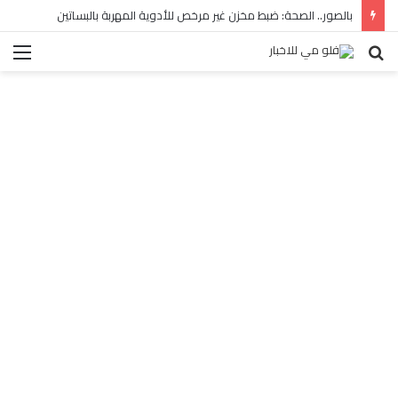
بالصور.. الصحة: ضبط مخزن غير مرخص للأدوية المهربة بالبساتين
بحث
الق
عن