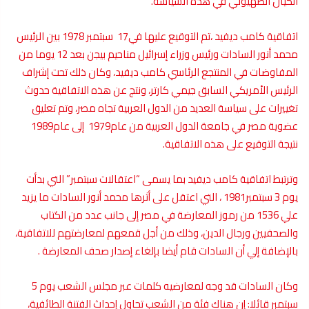
الكيان الصهيوني في هذه السياسة.
اتفاقية كامب ديفيد ،تم التوقيع عليها في17 سبتمبر 1978 بين الرئيس
محمد أنور السادات ورئيس وزراء إسرائيل مناحيم بيجن بعد 12 يوما من
المفاوضات في المنتجع الرئاسي كامب ديفيد، وكان ذلك تحت إشراف
الرئيس الأمريكي السابق جيمي كارتر، ونتج عن هذه الاتفاقية حدوث
تغييرات على سياسة العديد من الدول العربية تجاه مصر، وتم تعليق
عضوية مصر في جامعة الدول العربية من عام1979 إلى عام1989
نتيجة التوقيع على هذه الاتفاقية.
وترتبط اتفاقية كامب ديفيد بما يسمى “اعتقالات سبتمبر” التي بدأت
يوم 3 سبتمبر1981 ، التي اعتقل على أثرها محمد أنور السادات ما يزيد
علي 1536 من رموز المعارضة في مصر إلى جانب عدد من الكتاب
والصحفيين ورجال الدين، وذلك من أجل قمعهم لمعارضتهم للاتفاقية،
بالإضافة إلي أن السادات قام أيضا بإلغاء إصدار صحف المعارضة .
وكان السادات قد وجه لمعارضيه كلمات عبر مجلس الشعب يوم 5
سبتمبر قائلا: إن هناك فئة من الشعب تحاول إحداث الفتنة الطائفية،