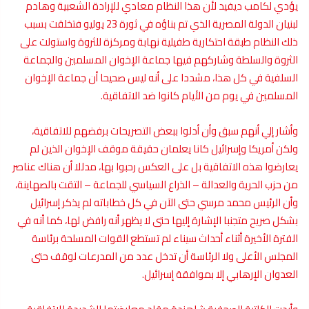
يؤدي لكامب ديفيد لأن هذا النظام معادي للإرادة الشعبية وهادم
لبنيان الدولة المصرية الذي تم بناؤه في ثورة 23 يوليو فتخلقت بسبب
ذلك النظام طبقة احتكارية طفيلية نهابة ومركزة للثروة واستولت على
الثروة والسلطة وشاركهم فيها جماعة الإخوان المسلمين والجماعة
السلفية في كل هذا، مشددا على أنه ليس صحيحا أن جماعة الإخوان
المسلمين في يوم من الأيام كانوا ضد الاتفاقية.
وأشار إلي أنهم سبق وأن أدلوا ببعض التصريحات برفضهم للاتفاقية،
ولكن أمريكا وإسرائيل كانا يعلمان حقيقة موقف الإخوان الذين لم
يعارضوا هذه الاتفاقية بل على العكس رحبوا بها، مدللا أن هناك عناصر
من حزب الحرية والعدالة – الذراع السياسي للجماعة – التقت بالصهاينة،
وأن الرئيس محمد مرسي حتى الآن في كل خطاباته لم يذكر إسرائيل
بشكل صريح متجنبا الإشارة إليها حتى لا يظهر أنه رافض لها، كما أنه في
الفترة الأخيرة أثناء أحداث سيناء لم تستطع القوات المسلحة برئاسة
المجلس الأعلى ولا الرئاسة أن تدخل عدد من المدرعات لوقف حتى
العدوان الإرهابي إلا بموافقة إسرائيل.