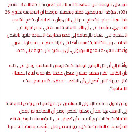
حبيب: إن موقفه من معاهدة السلام لم يتغير منذ اعتقالات 3 سبتمبر
1981، مؤكدا أنه يرفضها جملة وتفصيلا، موضحا أن الاتفاقية تحتوي 26
بندا سريا لم يتم الإفصاح عنها إلي الآن، وأن ذلك لابد أن يتضح للشعب
المصري، مشددا على أن تلك الاتفاقية تسببت في عدم قدرتنا في
السيطرة على سيناء بالإضافة إلي عدم ممارسة السيادة عليها بالشكل
الكامل، وأن الاتفاقية تسببت أيضا في عزلة مصر عن محيطها العربي
وأعطت الفرصة للعدو الصهيوني، أن يستفرد بكل دولة على حده.
وأشار إلي أن كل الرموز الوطنية كانت ترفض الاتفاقية، ودلل على ذلك
بأن الكاتب الكبير محمد حسنين هيكل عندما نظر حوله أثناء الاعتقال
قال حينها: “الآن أتضح لي أن الشعب المصري كله يرفض هذه
الاتفاقية”.
وعن تحول جماعة الإخوان المسلمين عن موقفها من رفض للاتفاقية
إلي الترحيب بها بعد أن وصلوا للحكم، أوضح أن الجماعة لم ترفض
الاتفاقية وكانت ترى أنه يجب أن تعرض على المؤسسات الوطنية، تلك
المؤسسات المنتخبة بشكل حر ونزيه من قبل الشعب، مضيفا أنه حينها