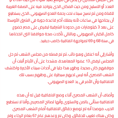
العدد أو التسليح ومن حيث المكان الذي يتواجد فيه على الضفة الغربية
للقناة ومن ثم تصبح سيناء تحت رحمة العدو الصهيوني ،الذي يستطيع
أن يجتاحها في ساعات لأنه يمتلك أكبر قاعدة جوية في الشرق الأوسط
على بعد 3 كيلومترات من حدودنا الشرقية ليفرض على مصر خضوع
كامل للكيان الصهيوني، وبالتالي تأكدت صحة مواقفنا التي اتخذناها
في سنة 68 و 69 لمواجهة اتفاقية كامب ديفيد.
وأشار إلي أنه اعتقل وهو نائب ،ثم تم فصله من مجلس الشعب ثم حل
المجلس لرفض 13 عضوا المعاهدة، مشددا على أن الأيام أثبتت أن
موقفهم كان صحيحا، وظهر هذا جليا في أحداث سيناء الأخيرة واكتشف
الشعب المصري أنه ليس لديهم سيطرة على وطنهم بسبب تلك
الاتفاقية وأن الأمر في يد العدو الصهيوني.
وأضاف أن الشعب المصري أثناء وضع الاتفاقية قيل له أن هذه
الاتفاقية ستأتي بالمن والسلوى وأنها لصالح المصريين وأننا لا نستطيع
الحرب، موضحا أنه لم توضع حقائق الاتفاقية أمام الشعب المصري
وكان هناك تغييب للحقائق، وكان تم وعدهم عام 67 بعام الرخاء ولم