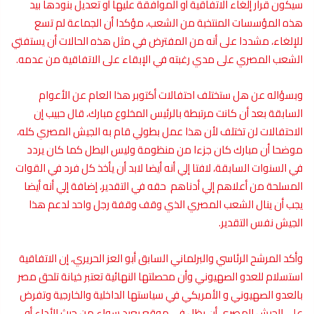
سيكون قرار إلغاء الاتفاقية أو الموافقة عليها أو تعديل بنودها بيد
هذه المؤسسات المنتخبة من الشعب، مؤكدا أن الجماعة لم تسع
للإلغاء، مشددا على أنه من المفترض في مثل هذه الحالات أن يستفتي
الشعب المصري على مدي رغبته في الإبقاء على الاتفاقية من عدمه.
وبسؤاله عن هل ستختلف احتفالات أكتوبر هذا العام عن الأعوام
السابقة بعد أن كانت مرتبطة بالرئيس المخلوع مبارك، قال حبيب إن
الاحتفالات لن تختلف لأن هذا عمل بطولي قام به الجيش المصري كله،
موضحا أن مبارك كان جزءا من منظومة وليس البطل كما كان يردد
في السنوات السابقة، لافتا إلي أنه أيضا لابد أن يأخذ كل فرد في القوات
المسلحة من أعلاهم إلي أدناهم حقه في التقدير، إضافة إلي أنه أيضا
يجب أن ينال الشعب المصري الذي وقف وقفة رجل واحد لدعم هذا
الجيش نفس التقدير.
وأكد المرشح الرئاسي والبرلماني السابق أبو العز الحريري، إن الاتفاقية
استسلام للعدو الصهيوني وأن محصلتها النهائية تعتبر خيانة تلحق مصر
بالعدو الصهيوني و الأمريكي في سياستها الداخلية والخارجية وتفرض
على الجيش المصري أن يظل في موقع بعيد سواء من حيث الأداء أو