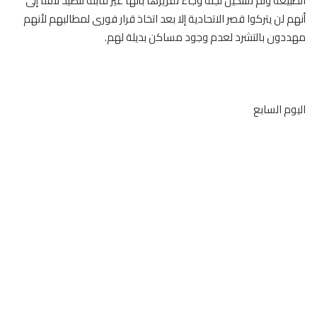
الطبيعة وتم تشكيل لجنة وجاء تقريرها بأنها غير قابلة للصيد لافتا إلى
أنهم لن يتركوا قصر الاتحادية إلا بعد اتخاذ قرار فورى لمطالبهم لأنهم
مهددون بالتشرد لعدم وجود مساكن بديلة لهم.
اليوم السابع