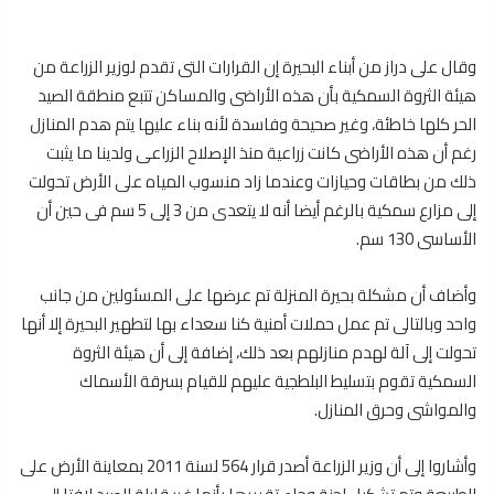
وقال على دراز من أبناء البحيرة إن القرارات التى تقدم لوزير الزراعة من
هيئة الثروة السمكية بأن هذه الأراضى والمساكن تتبع منطقة الصيد
الحر كلها خاطئة، وغير صحيحة وفاسدة لأنه بناء عليها يتم هدم المنازل
رغم أن هذه الأراضى كانت زراعية منذ الإصلاح الزراعى ولدينا ما يثبت
ذلك من بطاقات وحيازات وعندما زاد منسوب المياه على الأرض تحولت
إلى مزارع سمكية بالرغم أيضا أنه لا يتعدى من 3 إلى 5 سم فى حين أن
الأساسى 130 سم.
وأضاف أن مشكلة بحيرة المنزلة تم عرضها على المسئولين من جانب
واحد وبالتالى تم عمل حملات أمنية كنا سعداء بها لتطهير البحيرة إلا أنها
تحولت إلى آلة لهدم منازلهم بعد ذلك، إضافة إلى أن هيئة الثروة
السمكية تقوم بتسليط البلطجية عليهم للقيام بسرقة الأسماك
والمواشى وحرق المنازل.
وأشاروا إلى أن وزير الزراعة أصدر قرار 564 لسنة 2011 بمعاينة الأرض على