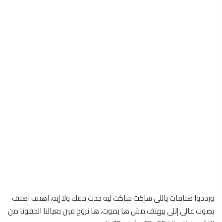
ورددوا هتافات ياللى ساكت ساكت ليه خدت حقك ولا إيه، اهتف اهتف
بصوت عالى إللى بيهتف مش ها يموت، ها نروح فين بعيالنا الحقونا من