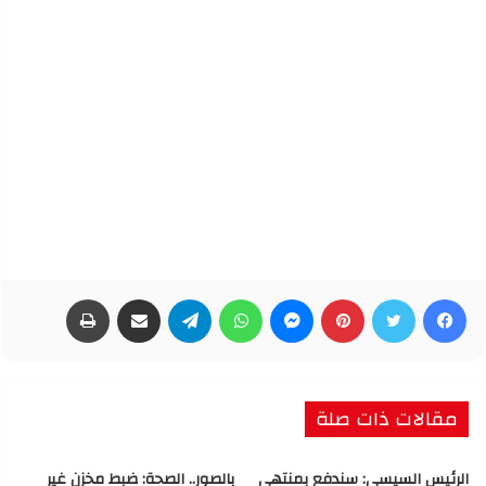
فيسبوك
تويتر
بينتيريست
ماسنجر
واتساب
تيلقرام
مشاركة عبر البريد
طباعة
مقالات ذات صلة
الرئيس السيسى: سندفع بمنتهى
بالصور.. الصحة: ضبط مخزن غير