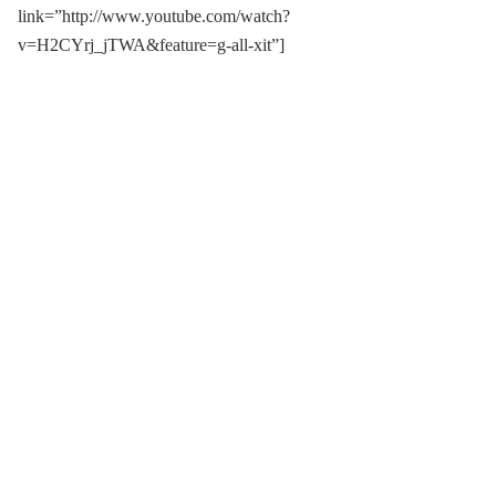
link=”http://www.youtube.com/watch?
v=H2CYrj_jTWA&feature=g-all-xit”]