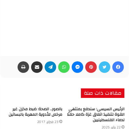
فيسبوك
تويتر
بينتيريست
ماسنجر
واتساب
تيلقرام
مشاركة عبر البريد
طباعة
مقالات ذات صلة
الرئيس السيسى: سندفع بمنتهى
بالصور.. الصحة: ضبط مخزن غير
القوة لتنفيذ اتفاق غزة كاملا حقنًا
مرخص للأدوية المهربة بالبساتين
لدماء الفلسطينيين
23 فبراير، 2017
22 يناير، 2025