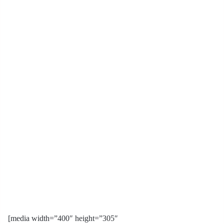
[media width=”400″ height=”305″