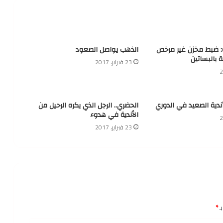
ة: ضبط مخزن غير مرخص
الذهب يواصل الصعود
ة بالبساتين
23 فبراير، 2017
أندية الصعيد في الدوري
الحضري.. الرجل الذي يكره الرحيل من
الأندية في هدوء
23 فبراير، 2017
ـ
*