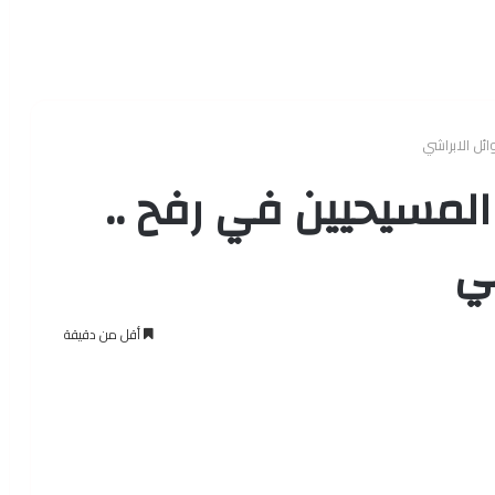
ائل الابراشي
 المسيحيين في رفح ..
شي
أقل من دقيقة