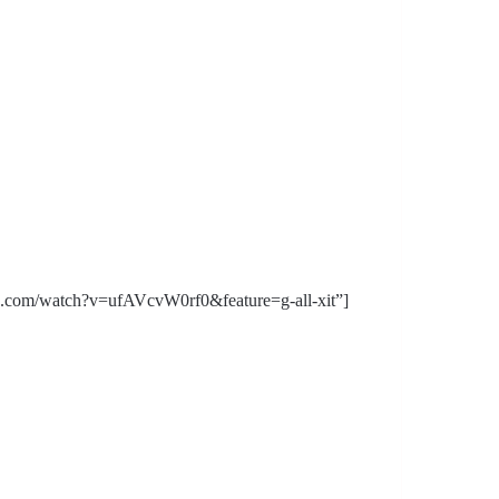
e.com/watch?v=ufAVcvW0rf0&feature=g-all-xit”]