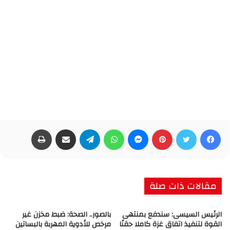
فيسبوك
تويتر
بينتيريست
ماسنجر
واتساب
تيلقرام
مشاركة عبر البريد
طباعة
مقالات ذات صلة
الرئيس السيسى: سندفع بمنتهى
بالصور.. الصحة: ضبط مخزن غير
القوة لتنفيذ اتفاق غزة كاملا حقنًا
مرخص للأدوية المهربة بالبساتين