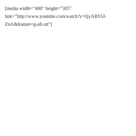
[media width=”400″ height=”305″
link=”http://www.youtube.com/watch?v=QyABS5J-
ZnA&feature=g-all-xit”]