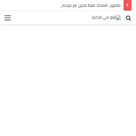
بالصور.. الصحة: ضبط مخزن غير مرخص للأدوية المهربة بالبساتين
بحث
الق
عن