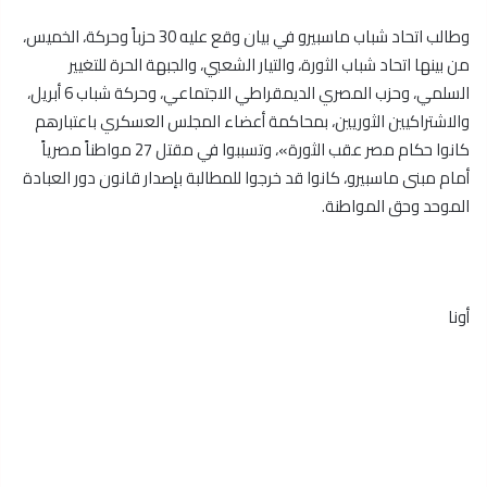
وطالب اتحاد شباب ماسبيرو في بيان وقع عليه 30 حزباً وحركة، الخميس،
من بينها اتحاد شباب الثورة، والتيار الشعبي، والجبهة الحرة للتغيير
السلمي، وحزب المصري الديمقراطي الاجتماعي، وحركة شباب 6 أبريل،
والاشتراكيين الثوريين، بمحاكمة أعضاء المجلس العسكري باعتبارهم
كانوا حكام مصر عقب الثورة»، وتسببوا في مقتل 27 مواطناً مصرياً
أمام مبنى ماسبيرو، كانوا قد خرجوا للمطالبة بإصدار قانون دور العبادة
الموحد وحق المواطنة.
أونا