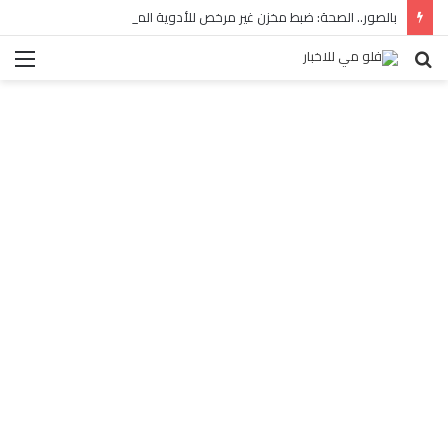
بالصور.. الصحة: ضبط مخزن غير مرخص للأدوية المهربة بالبساتين
بحث
الق
عن