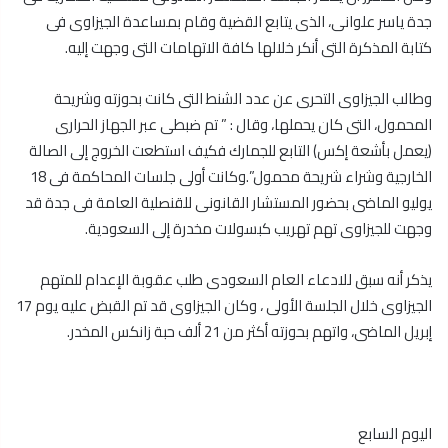
جدة ياسر علوانى، الذى يتابع القضية وقام بمساعدة الجيزاوى فى
كتابة المذكرة التى أنكر خلالها كافة الاتهامات التى وجهت إليه.
وطالب الجيزاوى التحرى عن عدد الشنط التى كانت بحوزته وشريحة
المحمول، التى كان يحملها، وقال : ” تم ضبطى عبر الجهاز الحرارى
(يعمل بأشعة إكس) التابع للجمارك فكيف استطعت الخروج إلى الصالة
الخارجية وشراء شريحة محمول”.وكانت أولى جلسات المحاكمة فى 18
يوليو الماضى بحضور المستشار القانونى للقنصلية العامة فى جدة قد
وجهت للجيزاوى تهم تهريب كبسولات مخدرة إلى السعودية.
يذكر أنه سبق للادعاء العام السعودى طلب عقوبة الإعدام للمتهم
الجيزاوى خلال الجلسة الأولى ، وكان الجيزاوى قد تم القبض عليه يوم 17
إبريل الماضى، واتهم بحوزته أكثر من 21 ألف حبة زانكس المخدر.
اليوم السابع