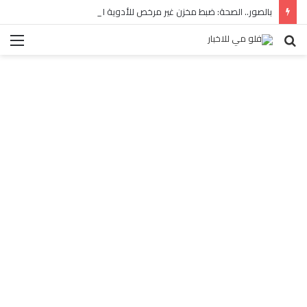
بالصور.. الصحة: ضبط مخزن غير مرخص للأدوية المهربة بالبساتين
بحث
الق
عن