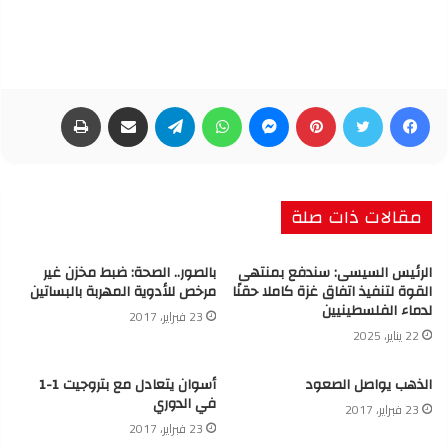
فيسبوك
تويتر
بينتيريست
ماسنجر
واتساب
تيلقرام
مشاركة عبر البريد
طباعة
مقالات ذات صلة
الرئيس السيسى: سندفع بمنتهى
بالصور.. الصحة: ضبط مخزن غير
القوة لتنفيذ اتفاق غزة كاملا حقنًا
مرخص للأدوية المهربة بالبساتين
لدماء الفلسطينيين
23 فبراير، 2017
22 يناير، 2025
الذهب يواصل الصعود
أسوان يتعادل مع بتروجيت 1-1
في الدوري
23 فبراير، 2017
23 فبراير، 2017