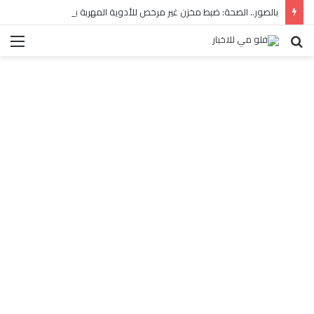
بالصور.. الصحة: ضبط مخزن غير مرخص للأدوية المهربة بالبساتين
بحث
الق
عن