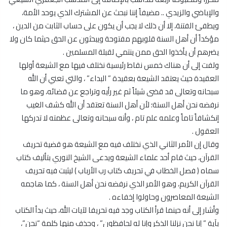
والإباضي والزيدي .. مضيفاً إننا نبحث عن المشترك الذي يوحد الأمة،
ويطفئ الفتنة، إلا أن ذلك لا يجب أن يكون على حساب الثابت من الدين ،
مؤكداً أن أهل السنة قلوبهم مفتوحة ويبحثون عن الحق حيثما كان ولا
يضرهم أن يأخذوا الحق ممن ينتمي لقبلة المسلمين .
ولفت إلى أن هناك خمس نقاط رئيسية نختلف فيها مع الشيعة أولها
العقيدة حيث يعتقد الشيعة بعقيدة ” البداء” ، والتي تعني أن الله
سبحانه وتعالى قد قضى شيئاً ثم غير رأيه وتراجع عن قضائه، وهو ما
نرفضه نحن أهل السنة؛ لأن أهل السنة تعتقد أن الله كشف الغيب
إنكشافاً تاماً وعلمه علم تام ، وأنه سبحانه وتعالى عظمته لا تدركها
العقول .
وقال إن الأمر الثاني الذي نختلف فيه مع الشيعة هو قضية تحريف
القرآن، حيث قام أحد علماء الشيعة ويدعى الشيخ النوري بتأليف كتاب
سماه ( فصل الخطاب في تحريف كتاب رب الأرباب ) ليثبت فيه تحريف
القرآن الكريم، وهو الأمر الذي نرفضه نحن أهل السنة ، كما هاجمه
الشيعة المعاصرون وحاولوا إخفاءه .
وأشار إلى أنه حينما قرأ الكتاب وجد فيه تحريفا لآيات الله، حيث بدأ الكتاب
بآية ” إنا نحن نزلنا الذكر وإنا له لحافظون” ، وحذف منها كلمة “نحن”،