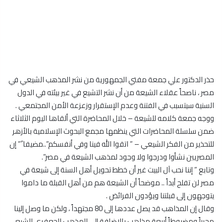
حذر الدكتور علي جمعة مفتي الجمهورية من نشر المذهب الشيعي في
مصر ، ناصحاً عقلاء الشيعة من أن نشر التشيع في غير بيئته في الدول
السنية سيتسبب في الفتنة وعدم الإستقرار وزعزعة الأمن المجتمعي .
ووجه جمعة كلامه للشيعة – خلال المحاضرة التي ألقاها اليوم الثلاثاء
ضمن سلسلة المحاضرات التي ينظمها مجمع البحوث الإسلامية بالأزهر
للتحذير من الفكر الشيعي – ” اتقوا الله فينا وفي أنفسكم”..مضيفا ً” إن
المصريين نشأوا ودرجوا ولا وجود لمذهب الشيعة في مصر”.
وتابع ” إننا نحب آل البيت غير أن خطط تحويل أهل السنة إلى شيعة في
مصر لن تفلح أبداً .. موضحاً أن الشيعة هم من أهل القبلة ما داموا
يتوجهون إلى قبلتنا ويؤدون الفرائض .
وقال إن المذاهب قد يصل عددها إلى 80 مجتهداً ، ولكن ما وصل إلينا
محرراً ومضبوطاً أربعة مذاهب بالإضافة إلى المذهب الجعفري الشيعي