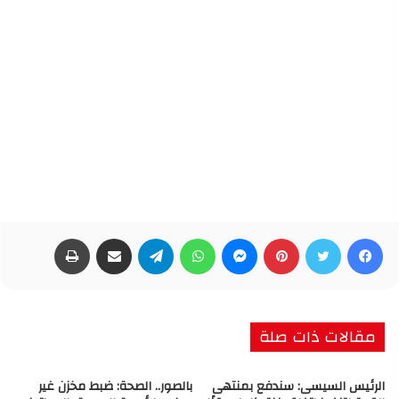
فيسبوك
تويتر
بينتيريست
ماسنجر
واتساب
تيلقرام
مشاركة عبر البريد
طباعة
مقالات ذات صلة
الرئيس السيسى: سندفع بمنتهى
بالصور.. الصحة: ضبط مخزن غير