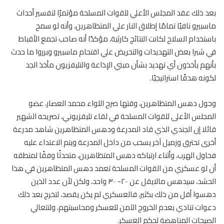
بعد ذلك عقد المجلس الأعلي للقوات المسلحة مؤتمرًا لتفسير أحداث
ماسبيرو نافيًا تمامًا إطلاق النار علي المتظاهرين، وأنه لو سمح
باستخدام السلاح لكانت النتائج كارثية، مؤكدًا أنه صاحب تجمع الأقباط
في شبرا بعض التهديدات والتحريض علي اقتحام ماسبيرو وبرروا ما حدث
بأنهم يأخذون أي تهديد بشأن مبني الإذاعة والتليفزيون مأخذ الجد
لكونه هدفًا استراتيجيًا.
وحول دهس المتظاهرين، وقتها صرح اللواء محمد العصار، عضو
المجلس الأعلى للقوات المسلحة في لقاء تليفزيوني، تصريحه الشهير
قائلا إن الجندي الذي قاد المدرعة ودهس المتظاهرين شاهد مدرعة
أخرى تحترق وزميل آخر يسحب من داخل المدرعة ويتم الاعتداء عليه
فحاول الهرب، وأثناء ارتباكه دهس المتظاهرين، متحدثًا وفقًا لمنطقه
أن لو عسكري من القوات المسلحة تعمد دهس المتظاهرين في هذا
الحشد، سيدهس مالايقل عن ٢٠٠- ٣٠٠ واحد، ولكن لأن عدد الذين
دهسوا أقل من ذلك بكثير، فالعسكري لم يكن يقصد، لتخرج بعد ذلك
دعوات تنادي بعدم الخروج الآمن للعسكر ومحاسبتهم، ولتتعالي
الصيحات المناهضة لحكم العسكر.