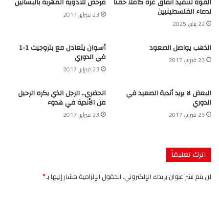
القوة لتنفيذ اتفاق غزة كاملا حقنًا
مرخص للأدوية المهربة بالبساتين
لدماء الفلسطينيين
23 فبراير، 2017
22 يناير، 2025
الذهب يواصل الصعود
أسوان يتعادل مع بتروجيت 1-1
في الدوري
23 فبراير، 2017
23 فبراير، 2017
البعض لا يريد أندية الصعيد في
الحضري.. الرجل الذي يكره الرحيل
الدوري
من الأندية في هدوء
23 فبراير، 2017
23 فبراير، 2017
اترك تعليقاً
لن يتم نشر عنوان بريدك الإلكتروني.
الحقول الإلزامية مشار إليها بـ
*
ا
ل