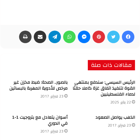
فيسبوك
تويتر
بينتيريست
ماسنجر
واتساب
تيلقرام
مشاركة عبر البريد
طباعة
مقالات ذات صلة
الرئيس السيسى: سندفع بمنتهى
بالصور.. الصحة: ضبط مخزن غير
القوة لتنفيذ اتفاق غزة كاملا حقنًا
مرخص للأدوية المهربة بالبساتين
لدماء الفلسطينيين
23 فبراير، 2017
22 يناير، 2025
الذهب يواصل الصعود
أسوان يتعادل مع بتروجيت 1-1
في الدوري
23 فبراير، 2017
23 فبراير، 2017