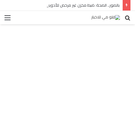
بالصور.. الصحة: ضبط مخزن غير مرخص للأدوية المهربة بالبساتين
بحث
الق
عن