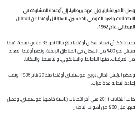
وصل الأمير تشارلز، ولي عهد بريطانيا، إلى أوغندا؛ للمشاركة في
الاحتفالات بالعيد القومي الخمسين، لاستقلال أوغندا عن الاحتلال
البريطاني عام 1962.
جدير بالذكر أن تعداد سكان أوغند،ا يبلغ حاليًا نحو 33 مليون نسمة، فيما
يعيش نحو 80% من السكان في المناطق الريفية، وتضم أوغندا العديد
من العرقيات، منها الباجاندا، والبنيانكولي، والباهيما، والبيكايا.
ويحكم الرئيس الحالي يوري موسيفينى أوغندا منذ 29 يناير 1986، وتمت
إعادة انتخابه عدة مرات.
كانت انتخابات 2011 هي آخر انتخابات رئاسية خاضها موسيفيني، وحصل
فيها على 68% من أصوات الناخبين.