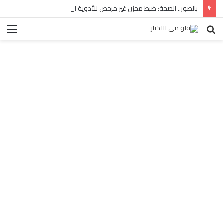
بالصور.. الصحة: ضبط مخزن غير مرخص للأدوية المهربة بالبساتين
بحث
الق
عن