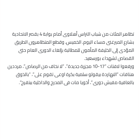
تظاهر المئات من شباب التراس أهلاوى أمام بوابة 4 بقصر الاتحادية
بشارع الميرغنى مساء اليوم، الخميس، وقطع المتظاهرون الطريق
المؤدى إلى الخليفة المأمون للمطالبة بإلغاء الدورى العام حتى
القصاص لشهداء بورسعيد.
ورفعوا لافتات “17-10 مجزرة جديدة”، “لا نخاف من الرصاص”، مرددين
هتافات “النهاردة بيقولو سلمية بكرة اوعى تقوم على”، “بالذوق
بالعافية مفيش دورى”، أخويا مات فى المدرج والداخلية ببتفرج”.