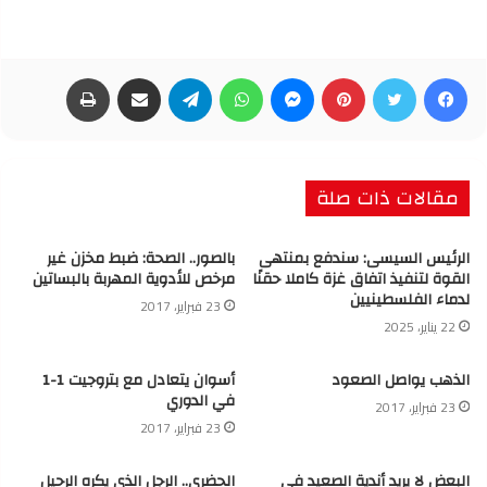
فيسبوك
تويتر
بينتيريست
ماسنجر
واتساب
تيلقرام
مشاركة عبر البريد
طباعة
مقالات ذات صلة
الرئيس السيسى: سندفع بمنتهى
بالصور.. الصحة: ضبط مخزن غير
القوة لتنفيذ اتفاق غزة كاملا حقنًا
مرخص للأدوية المهربة بالبساتين
لدماء الفلسطينيين
23 فبراير، 2017
22 يناير، 2025
الذهب يواصل الصعود
أسوان يتعادل مع بتروجيت 1-1
في الدوري
23 فبراير، 2017
23 فبراير، 2017
البعض لا يريد أندية الصعيد في
الحضري.. الرجل الذي يكره الرحيل