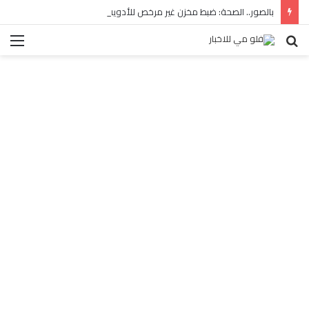
بالصور.. الصحة: ضبط مخزن غير مرخص للأدوية المهربة بالبساتين
بحث
الق
عن