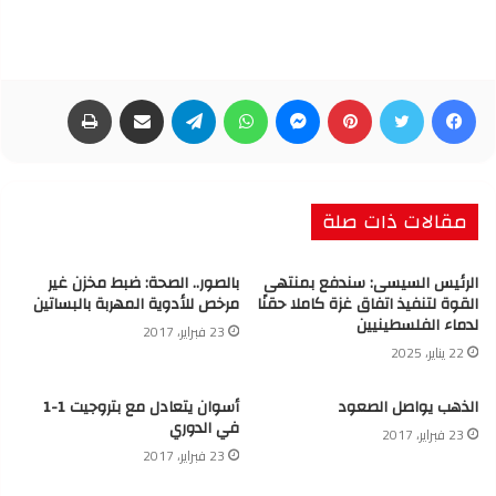
فيسبوك
تويتر
بينتيريست
ماسنجر
واتساب
تيلقرام
مشاركة عبر البريد
طباعة
مقالات ذات صلة
الرئيس السيسى: سندفع بمنتهى
بالصور.. الصحة: ضبط مخزن غير
القوة لتنفيذ اتفاق غزة كاملا حقنًا
مرخص للأدوية المهربة بالبساتين
لدماء الفلسطينيين
23 فبراير، 2017
22 يناير، 2025
الذهب يواصل الصعود
أسوان يتعادل مع بتروجيت 1-1
في الدوري
23 فبراير، 2017
23 فبراير، 2017