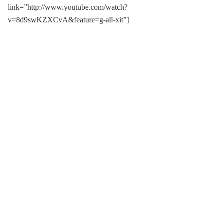
link=”http://www.youtube.com/watch?
v=8d9swKZXCvA&feature=g-all-xit”]