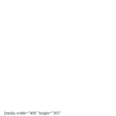
[media width=”400″ height=”305″