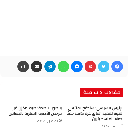
فيسبوك
تويتر
بينتيريست
ماسنجر
واتساب
تيلقرام
مشاركة عبر البريد
طباعة
مقالات ذات صلة
الرئيس السيسى: سندفع بمنتهى
بالصور.. الصحة: ضبط مخزن غير
القوة لتنفيذ اتفاق غزة كاملا حقنًا
مرخص للأدوية المهربة بالبساتين
لدماء الفلسطينيين
23 فبراير، 2017
22 يناير، 2025