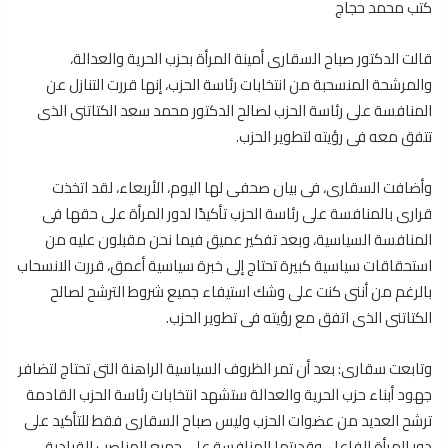
كتب محمد حجاج
قالت الدكتور صباح السقارى أمينة المرأة بحزب الحرية والعدالة،
والمرشحة المنسحبة من انتخابات رئاسة الحزب، إنها قررت التنازل عن
المنافسة على رئاسة الحزب لصالح الدكتور محمد سعد الكتاتنى الذى
تتفق معه فى رؤيته لتطوير الحزب.
وأضافت السقارى، فى بيان صحفى لها اليوم، الأربعاء، لقد اتخذت
قرارى بالمنافسة على رئاسة الحزب تأكيدًا لدور المرأة على حقها فى
المنافسة السياسية، وبعد تفكير عميق فيما نحن مقبلون عليه من
استحقاقات سياسية كبيرة تحتاج إلى خبرة سياسية أعمق، قررت الانسحاب
بالرغم من أننى كنت على وشك استيفاء جميع شروط الترشح لصالح
الكتاتنى الذى اتفق مع رؤيته فى تطوير الحزب.
وتابعت سقارى: بعد أن تمر الظروف السياسية الراهنة التى تحتاج لتضافر
جهود أبناء حزب الحرية والعدالة ستشهد انتخابات رئاسة الحزب القادمة
ترشح العديد من عضوات الحزب وليس صباح السقارى فقط للتأكيد على
دور المرأة الفاعل، وقدرتها المنافسة على جميع المناصب القيادية