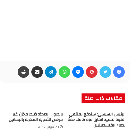
فيسبوك
تويتر
بينتيريست
ماسنجر
واتساب
تيلقرام
مشاركة عبر البريد
طباعة
مقالات ذات صلة
الرئيس السيسى: سندفع بمنتهى
بالصور.. الصحة: ضبط مخزن غير
القوة لتنفيذ اتفاق غزة كاملا حقنًا
مرخص للأدوية المهربة بالبساتين
لدماء الفلسطينيين
23 فبراير، 2017