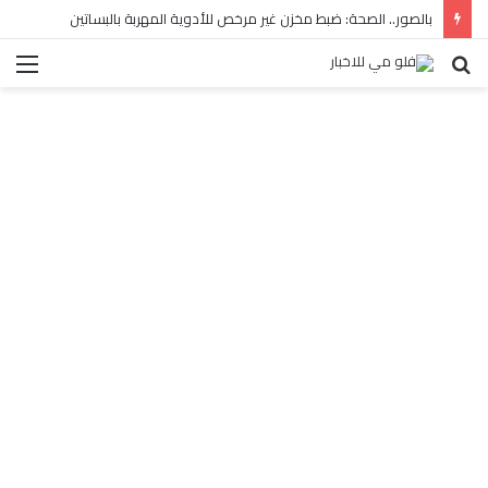
بالصور.. الصحة: ضبط مخزن غير مرخص للأدوية المهربة بالبساتين
بحث
الق
عن