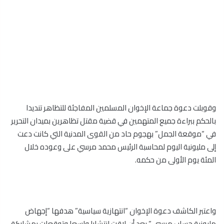
وقوبلت دعوة جماعة الإخوان المسلمين المفاجئة للتظاهر تنديدا
بالحكم ببراءة جميع المتهمين في قضية مقتل تظاهرين بميدان التحرير
في “موقعة الجمل” بهجوم حاد من القوى المدنية التي كانت دعت
إلى مليونية اليوم لمحاسبة الرئيس محمد مرسي على وعوده خلال
المئة يوم الأولى من حكمه.
واعتبر الكاشف دعوة الإخوان “انتهازية سياسية” هدفها “إجهاض
مليونية حساب مرسي ” بعد أن لاقت انتشارا واسعا وتوقعات بمشاركة