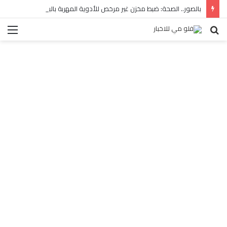
بالصور.. الصحة: ضبط مخزن غير مرخص للأدوية المهربة بالبساتين
بحث
الق
عن