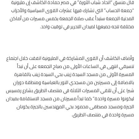
قال منسق “اتحاد شباب الثورة” في مصر حمادة الكاشف إن مليونية
“جمعة الحساب” التي تشارك فيها عشرات القوى السياسية والأحزاب
المدنية الجمعة ستبدأ عقب صلاة الجمعة بخمس مسيرات من أماكن
مختلفة تتجه جميعها لميدان التحرير في توقيت واحد.
وأضاف الكاشف أن القوى المشاركة في المليونية اتفقت خلال اجتماع
تنسيقي انتهى في الساعات الأولى من صباح الجمعه على أن تبدأ
المسيرة الأولى من مسجد السيدة زينب بحي السيدة زينب بالقاهرة
بالاضافة إلى مسيرتين من مسجدي النور بالعباسية ومنطقة دوران
شبرا على أن تلتقي المسيرات الثلاثة في منتصف الطريق بشارع رمسيس
ليكونوا مسيرة واحدة” كما تبدأ مسيرتان من مسجد الاستقامة بميدان
الجيزة ومسجد مصطفى محمود بحي المهندسين بالجيزة يكونان
مسيرة واحدة في منتصف الطريق.