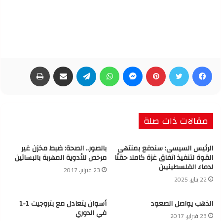
فيسبوك
تويتر
بينتيريست
ماسنجر
واتساب
تيلقرام
مشاركة عبر البريد
طباعة
مقالات ذات صلة
الرئيس السيسى: سندفع بمنتهى
بالصور.. الصحة: ضبط مخزن غير
القوة لتنفيذ اتفاق غزة كاملا حقنًا
مرخص للأدوية المهربة بالبساتين
لدماء الفلسطينيين
23 فبراير، 2017
22 يناير، 2025
الذهب يواصل الصعود
أسوان يتعادل مع بتروجيت 1-1
في الدوري
23 فبراير، 2017