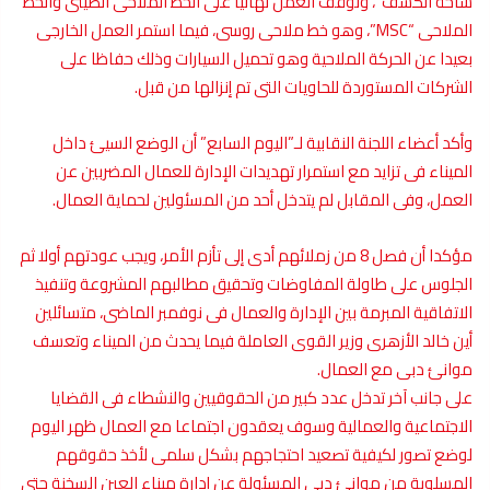
ساحة الكشف”، وتوقف العمل نهائيا على الخط الملاحى الصينى والخط
الملاحى “MSC”، وهو خط ملاحى روسى، فيما استمر العمل الخارجى
بعيدا عن الحركة الملاحية وهو تحميل السيارات وذلك حفاظا على
الشركات المستوردة للحاويات التى تم إنزالها من قبل.
وأكد أعضاء اللجنة النقابية لـ”اليوم السابع” أن الوضع السيئ داخل
الميناء فى تزايد مع استمرار تهديدات الإدارة للعمال المضربين عن
العمل، وفى المقابل لم يتدخل أحد من المسئولين لحماية العمال.
مؤكدا أن فصل 8 من زملائهم أدى إلى تأزم الأمر، ويجب عودتهم أولا ثم
الجلوس على طاولة المفاوضات وتحقيق مطالبهم المشروعة وتنفيذ
الاتفاقية المبرمة بين الإدارة والعمال فى نوفمبر الماضى، متسائلين
أين خالد الأزهرى وزير القوى العاملة فيما يحدث من الميناء وتعسف
موانئ دبى مع العمال.
على جانب آخر تدخل عدد كبير من الحقوقيين والنشطاء فى القضايا
الاجتماعية والعمالية وسوف يعقدون اجتماعا مع العمال ظهر اليوم
لوضع تصور لكيفية تصعيد احتجاجهم بشكل سلمى لأخذ حقوقهم
المسلوبة من موانئ دبى المسئولة عن إدارة ميناء العين السخنة حتى