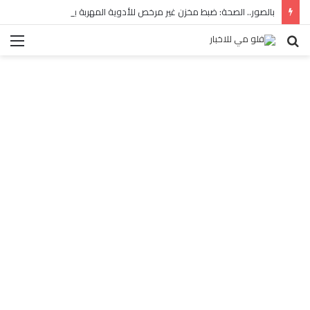
بالصور.. الصحة: ضبط مخزن غير مرخص للأدوية المهربة بالبساتين
بحث
الق
عن