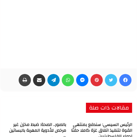
فيسبوك
تويتر
بينتيريست
ماسنجر
واتساب
تيلقرام
مشاركة عبر البريد
طباعة
مقالات ذات صلة
الرئيس السيسى: سندفع بمنتهى
بالصور.. الصحة: ضبط مخزن غير
القوة لتنفيذ اتفاق غزة كاملا حقنًا
مرخص للأدوية المهربة بالبساتين
لدماء الفلسطينيين