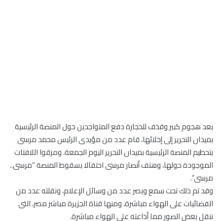
بعد هجوم كبير وقذف للحجارة دفع المتواجدين حول المنصة الرئيسية
بميدان التحرير إلى إخلائها، قام عدد من مؤيدى الرئيس محمد مرسى
بتحطيم المنصة الرئيسية بميدان التحرير اليوم الجمعة، ومزقوا اللافتات
الموجودة حولها، وهتف أنصار مرسى احتفالا بسقوط المنصة “مرسى..
مرسى”.
وقد تم ذلك تحت سمع وبصر عدد من وسائل الإعلام، ونقلته عدد من
الفضائيات على الهواء مباشرة، ومنها قناة الجزيرة مباشر مصر، التى
ننقل بعض الصور مما أذاعته على الهواء مباشرة.