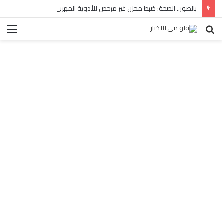
بالصور.. الصحة: ضبط مخزن غير مرخص للأدوية المهربة بالبساتين
بحث
الق
عن