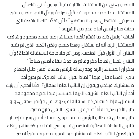
المنصب يغنى عن الاستقالة، والثابت يقيناً وبدون أدنى شك، أن
المستشار عبدالمجيد محمود قد قَبِلَ صراحةً وبملْ الفم، منصب سفير
مصر فى الفاتيكان، وهو لا يستطيع أبداً أن يُكذِّب تلك الواقعة التى
حدثت صباح أمس أمام عددٍ من الشهود ”
أضاف “ولعل ذلك ما يُفَسِّر تأكيد المستشار عبدالمجيد محمود وشائعه
المستشار الزند، أنه لم يستقل، وهذا صحيح، ولكن الأصح الذى لم يقله
الاثنان، أن الأول قَبِلَ المنصب، ومن ثم فلا حاجة للاستقالة ابتداءً ! وأن
الاثنين يتجنبان تماماً ذكر وقائع ما حدث بلقاء أمس صباحاً ”
يذكر أن المستشار الزند وجه رسالة للرئيس مساء أمس خلال اجتماع
نادى القضاة قال فيها ” لماذا تقيل النائب العام؟.. ثم يخرج أحد
مستشاريك فيكذب ويقول إن النائب العام استقال؟.. فأنا أتحدى أن يثبت
أحد أن النائب العام الشريف النزيه المستشار عبد المجيد محمود قد
استقال.. فإذا كانت لديكم استقالة اعرضوها في مؤتمر صحفي.. ولو
كان الأمر صحيحا فأنا أحكم على نفسي بالنفي خارج مصر”.
كان سلطان قد طالب الرئيس محمد مرسي مساء أمس بسرعة إصدار
قانون السلطة القضائية المتضمن تحديد سن التقاعد بـ65 سنة، و إلغاء
قرار تعيين النائب العام المستشار عبد المجيد محمود سفيراً لمصر