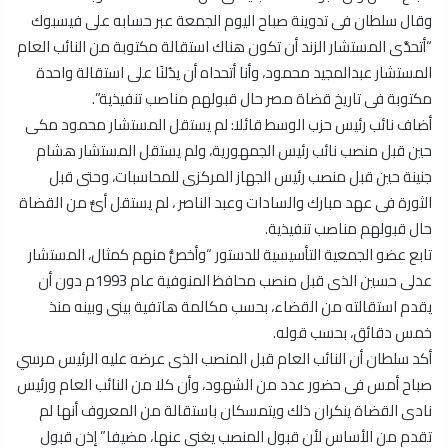
وقال سلطان فى تدوينة صباح اليوم الجمعة عبر حسابه على فيسبوك
“أتحدَّى المستشار الزند أن تكون هناك استقالة مكتوبة من النائب العام
المستشار عبدالمجيد محمود، وأنا أتحداه أن يدُلنَا على استقالة واحدة
مكتوبة فى تاريخ قضاة مصر حال قبولهم مناصب تنفيذية”.
أضاف نائب رئيس حزب الوسط قائلا: لم يستقل المستشار محمود مكى
حين قبل منصب نائب رئيس الجمهورية، ولم يستقل المستشار هشام
جنينة حين قبل منصب رئيس الجهاز المركزى للمحاسبات، وحتى قبل
الثورة فى عهد مبارك والسادات وعبد الناصر ، لم يستقل أىٌّ من القضاة
حال قبولهم مناصب تنفيذية.
تابع عضو الجمعية التأسيسية للدستور “وأخصُّ منهم كمثال، المستشار
عدلى حسين الذى قبل منصب محافظ المنوفية عام 1993م دون أن
يقدم استقالته من القضاء، بحسب مكالمة هاتفية بينى وبينه منذ
خمس دقائق، بحسب قوله.
أكد سلطان أن النائب العام قبل المنصب الذى عرضه عليه الرئيس مرسي
صباح أمس فى حضور عدد من الشهود، وأن كلا من النائب العام ورئيس
نادى القضاة ينكران ذلك ويتمسكان باستقالة من المعروف أنها لم
تقدم من الأساس لأن قبول المنصب يغنى عنها، مضيفا” إذن قبول