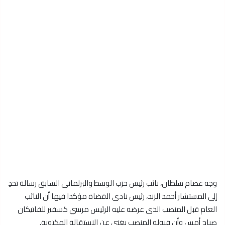
وجه عصام سلطان، نائب رئيس حزب الوسط والبرلمانى السابق رسالة تحدِ
إلى المستشار أحمد الزند، رئيس نادى القضاة مؤكدا فيها أن النائب
العام قبل المنصب الذى عرضه عليه الرئيس مرسي كسفير للفاتيكان
صباح أمس وأن قبوله المنصب يغنى عن الاستقالة المكتوبة.