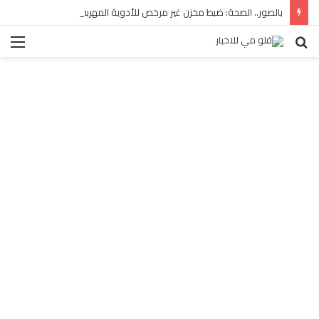
بالصور.. الصحة: ضبط مخزن غير مرخص للأدوية المهربة بالبساتين
بحث
الق
عن