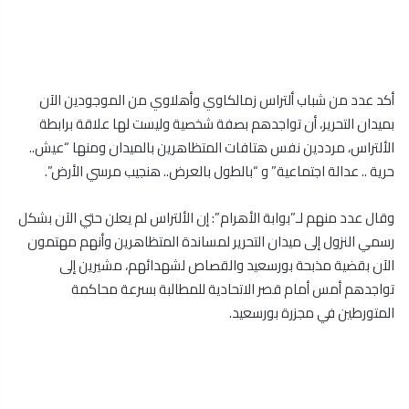
أكد عدد من شباب ألتراس زمالكاوي وأهلاوي من الموجودين الآن
بميدان التحرير، أن تواجدهم بصفة شخصية وليست لها علاقة برابطة
الألتراس، مرددين نفس هتافات المتظاهرين بالميدان ومنها “عيش..
حرية .. عدالة اجتماعية” و “بالطول بالعرض.. هنجيب مرسي الأرض”.
وقال عدد منهم لـ”بوابة الأهرام”: إن الألتراس لم يعلن حتي الآن بشكل
رسمي النزول إلى ميدان التحرير لمساندة المتظاهرين وأنهم مهتمون
الآن بقضية مذبحة بورسعيد والقصاص لشهدائهم، مشيرين إلى
تواجدهم أمس أمام قصر الاتحادية للمطالبة بسرعة محاكمة
المتورطين في مجزرة بورسعيد.