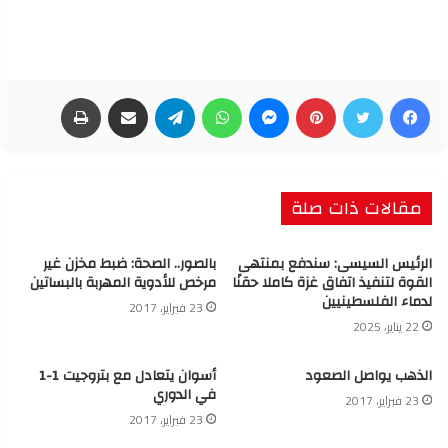
فيسبوك
تويتر
بينتيريست
ماسنجر
واتساب
تيلقرام
مشاركة عبر البريد
طباعة
مقالات ذات صلة
الرئيس السيسى: سندفع بمنتهى
بالصور.. الصحة: ضبط مخزن غير
القوة لتنفيذ اتفاق غزة كاملا حقنًا
مرخص للأدوية المهربة بالبساتين
لدماء الفلسطينيين
23 فبراير، 2017
22 يناير، 2025
الذهب يواصل الصعود
أسوان يتعادل مع بتروجيت 1-1
في الدوري
23 فبراير، 2017
23 فبراير، 2017