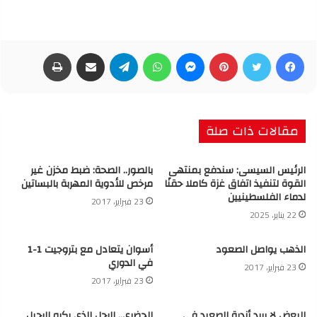
فيسبوك
تويتر
بينتيريست
ماسنجر
واتساب
تيلقرام
مشاركة عبر البريد
طباعة
مقالات ذات صلة
الرئيس السيسى: سندفع بمنتهى
بالصور.. الصحة: ضبط مخزن غير
القوة لتنفيذ اتفاق غزة كاملا حقنًا
مرخص للأدوية المهربة بالبساتين
لدماء الفلسطينيين
23 فبراير، 2017
22 يناير، 2025
الذهب يواصل الصعود
أسوان يتعادل مع بتروجيت 1-1
في الدوري
23 فبراير، 2017
23 فبراير، 2017
البعض لا يريد أندية الصعيد في
الحضري.. الرجل الذي يكره الرحيل