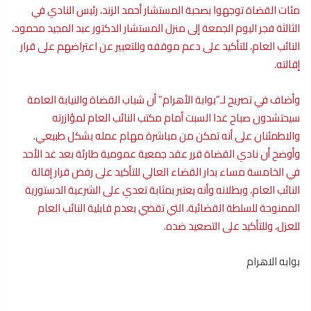
مئات القضاة توجهوا بصحبة المستشار أحمد الزند، رئيس النادي في
الثالثة فجر اليوم الجمعة إلى منزل المستشار الدكتور عبد المجيد محمود،
النائب العام، للتأكيد على دعم موقفه وللتعبير عن اعتراضهم على قرار
إقالته.
وأضاف في تصريح لـ”بوابة الأهرام” أن شباب القضاة والنيابة العامة
سيحتشدون صباح غدا السبت أمام مكتب النائب العام لمؤازرته
والاطمئنان على أنه تمكن من مباشرة مهام عمله بشكل طبيعي.
وأوضح أن نادي القضاة قرر عقد جمعية عمومية طارئة بعد غد الأحد
في الخامسة مساء بدار القضاء العالي للتأكيد على رفض قرار إقالة
النائب العام، وبطلانه وأنه يعتبر بمثابة تعدي على الشرعية الدستورية
الممنوحة للسلطة القضائية، التي تقضي بعدم قابلية النائب العام
للعزل، وللتأكيد على التصعيد ضده.
بوابه الاهرام