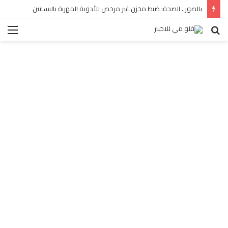
بالصور.. الصحة: ضبط مخزن غير مرخص للأدوية المهربة بالبساتين
بحث
الق
عن