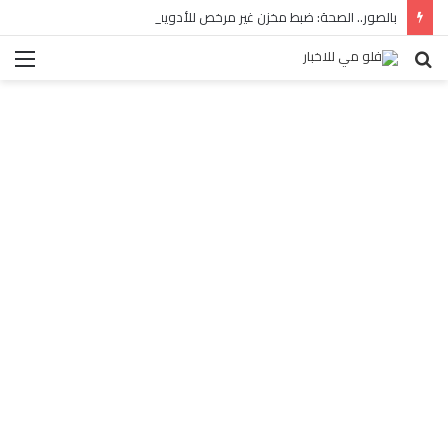
بالصور.. الصحة: ضبط مخزن غير مرخص للأدوية المهربة بالبساتين
بحث
الق
عن