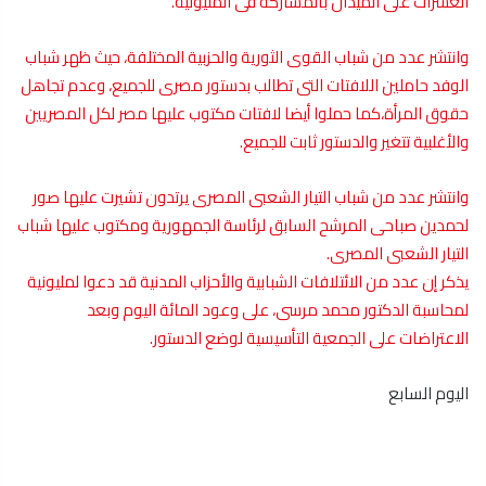
العشرات على الميدان بالمشاركة فى المليونية.
وانتشر عدد من شباب القوى الثورية والحزبية المختلفة، حيث ظهر شباب
الوفد حاملين اللافتات التى تطالب بدستور مصرى للجميع، وعدم تجاهل
حقوق المرأة،كما حملوا أيضا لافتات مكتوب عليها مصر لكل المصريين
والأغلبية تتغير والدستور ثابت للجميع.
وانتشر عدد من شباب التيار الشعبى المصرى يرتدون تشيرت عليها صور
لحمدين صباحى المرشح السابق لرئاسة الجمهورية ومكتوب عليها شباب
التيار الشعبى المصرى.
يذكر إن عدد من الائتلافات الشبابية والأحزاب المدنية قد دعوا لمليونية
لمحاسبة الدكتور محمد مرسى، على وعود المائة اليوم وبعد
الاعتراضات على الجمعية التأسيسية لوضع الدستور.
اليوم السابع