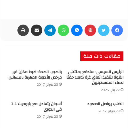
فيسبوك
تويتر
بينتيريست
ماسنجر
واتساب
تيلقرام
مشاركة عبر البريد
طباعة
مقالات ذات صلة
الرئيس السيسى: سندفع بمنتهى
بالصور.. الصحة: ضبط مخزن غير
القوة لتنفيذ اتفاق غزة كاملا حقنًا
مرخص للأدوية المهربة بالبساتين
لدماء الفلسطينيين
23 فبراير، 2017
22 يناير، 2025
الذهب يواصل الصعود
أسوان يتعادل مع بتروجيت 1-1
في الدوري
23 فبراير، 2017
23 فبراير، 2017