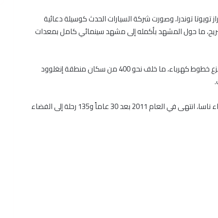
تويوتا توندرا، وصورت شركة السيارات الحدث كوسيلة دعائية
يح، ما حول المشهد بأكمله إلى مشهد سينمائي كامل بمعدات
وتعين على الأطقم التي أنجزت الاستعدادات لعبور الجسر نزع خطوط كهرباء، ما خلف نحو 400 من سكان منطقة إنغلوود
.
يشار إلى أن برنامج مكوك الفضاء الأميركي لوكالة الفضاء ناسا، انتهى في العام 2011 بعد 30 عاماً و135 رحلة إلى الفضاء