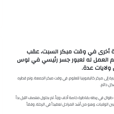
رة أخرى في وقت مبكر السبت، عقب
م العمل له لعبور جسر رئيسي في لوس
ولايات عدة.
ألف كيلوغرام، رحلته الأخيرة إلى مركز كاليفورنيا للعلوم، في وقت مبكر الجمعة، وتم قطره
ل دائم.
ال في ربطه بقاطرة خاصة أخف وزناً. ثم بحلول منتصف الليل بدأ
ر فوق الطريق 405 السريع الرابط بين الولايات، وهو من أشد المراحل تعقيداً في الرحلة، وفقاً