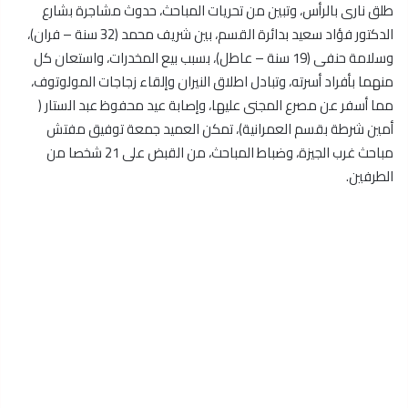
طلق نارى بالرأس، وتبين من تحريات المباحث، حدوث مشاجرة بشارع
الدكتور فؤاد سعيد بدائرة القسم، بين شريف محمد (32 سنة – فران)،
وسلامة حنفى (19 سنة – عاطل)، بسبب بيع المخدرات، واستعان كل
منهما بأفراد أسرته، وتبادل اطلاق النيران وإلقاء زجاجات المولوتوف،
مما أسفر عن مصرع المجنى عليها، وإصابة عيد محفوظ عبد الستار (
أمين شرطة بقسم العمرانية)، تمكن العميد جمعة توفيق مفتش
مباحث غرب الجيزة، وضباط المباحث، من القبض على 21 شخصا من
الطرفين.