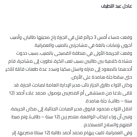
عادل عبد اللطيف
وقعت مساء أمس 3 جرائم قتل في الجيزة راح ضحيتها طالبان، وأصيب
آخرون بإصابات بالغة في مشاجرتين بالمنيب والعمرانية.
وقعت الجريمة الأولى في منطقة القصبجى بالمنيب، بسبب حدوث
مشادة كلامية بين طالبين بسبب لعب الكرة، تطورت إلى مشاجرة، قام
أحدهما بالصعود إلى منزله واستل سكينا وسدد عدة طعنات قاتلة للآخر،
حتى سقط جثة هامدة على الأرض.
وكان اللواء طارق الجزار نائب مدير الإدارة العامة لمباحث الجيزة، قد
تلقى بلاغا من مستشفى أم المصريين بوصول محمد علاء أحمد (12
سنة – طالب)، جثة هامدة.
انتقل اللواء محمود فاروق مدير المباحث الجنائية، إلى مكان الجريمة،
وتبين أن وراء ارتكاب الواقعة، منتصر زين (12 سنة – طالب)، وتم ضبط
المتهم والسلاح المستخدم.
وفي العمرانية، لقيت ريهام محمد أحمد طالبة (12 سنة) مصرعها، إثر