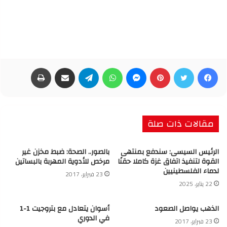
فيسبوك
تويتر
بينتيريست
ماسنجر
واتساب
تيلقرام
مشاركة عبر البريد
طباعة
مقالات ذات صلة
الرئيس السيسى: سندفع بمنتهى
بالصور.. الصحة: ضبط مخزن غير
القوة لتنفيذ اتفاق غزة كاملا حقنًا
مرخص للأدوية المهربة بالبساتين
لدماء الفلسطينيين
23 فبراير، 2017
22 يناير، 2025
الذهب يواصل الصعود
أسوان يتعادل مع بتروجيت 1-1
في الدوري
23 فبراير، 2017